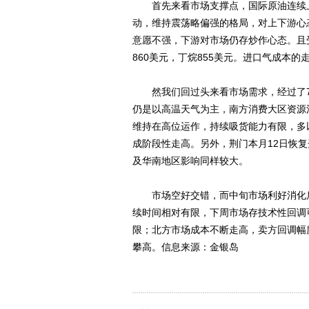
首先来看市场支撑点，国际原油连续上
动，维持震荡略偏强的格局，对上下游心
意愿不强，下游对市场仍存炒作心态。且受
860美元，丁烷855美元。进口气成本
然我们回过头来看市场需求，经过了7月
仍是以高温天气为主，南方消费大区资源
维持在高位运作，持续吸货能力有限，多
成阶段性走高。另外，荆门本月12日恢复开
及华南地区影响同样较大。
市场空好交错，而中旬市场利好消化后
续时间相对有限，下周市场存技术性回调
限；北方市场成本不断走高，卖方回调幅
攀高。信息来源：金银岛