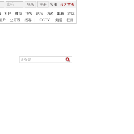
登录
注册
客服
设为首页
城
社区
微博
博客
论坛
访谈
邮箱
游戏
画片
公开课
播客
|
CCTV
频道
栏目