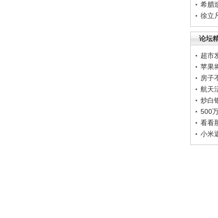
希腊
徐立
论坛
超市
苹果
房子
航天
炒白
50
看看
小米