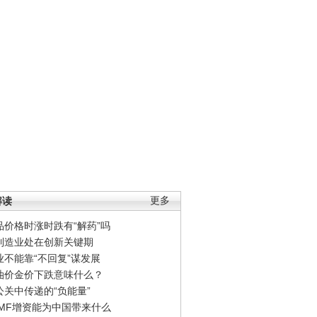
解读
更多
品价格时涨时跌有“解药”吗
制造业处在创新关键期
业不能靠“不回复”谋发展
油价金价下跌意味什么？
公关中传递的“负能量”
IMF增资能为中国带来什么