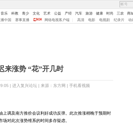
音乐
科教
青少
文化
艺术
公益
产经
汽车
旅游
健康
时尚
三农
商
直播中国
赛事直播
网络电视客户端
|
高清
电影
电视剧
纪录片
动
迟来涨势 “花”开几时
:05 |
进入复兴论坛
| 来源：东方网 |
手机看视频
上调及南方推价会议利好成功反弹。此次推涨稍晚于预期时
市场对此次涨势维系的时间多存疑虑。