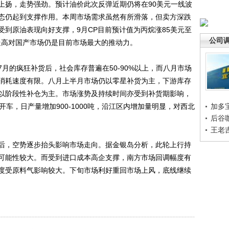
扬，走势强劲。预计油价此次反弹近期仍将在90美元一线波
态仍起到支撑作用。本周市场需求虽然有所滑落，但卖方深跌
到原油表现向好支撑，9月CP目前预计值为丙烷涨85美元至
公司
的走高对国产市场仍是目前市场最大的推动力。
的疯狂补货后，社会库存普遍在50-90%以上，而八月市场
消耗速度有限。八月上半月市场仍以零星补货为主，下游库存
以阶段性补仓为主。市场涨势及持续时间亦受到补货期影响，
车，日产量增加900-1000吨，沿江区内增加量明显，对西北
加多
后谷
王老
，空势逐步抬头影响市场走向。据金银岛分析，此轮上行持
可能性较大。而受到进口成本高企支撑，南方市场回调幅度有
度受原料气影响较大。下旬市场利好重回市场上风，底线继续