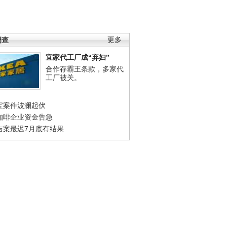
调查
更多
宜家代工厂成“弃妇”
合作存霸王条款，多家代
工厂被关。
宝案件波澜起伏
咖啡企业资金告急
吉案最迟7月底有结果