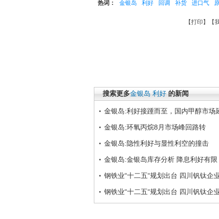
热词：
金银岛
利好
回调
补货
进口气
【
打印
】【
搜索更多
金银岛
利好
的新闻
金银岛:利好接踵而至，国内甲醇市场
金银岛:环氧丙烷8月市场峰回路转
金银岛:隐性利好与显性利空的撞击
金银岛:金银岛库存分析 降息利好有限
钢铁业“十二五“规划出台 四川钒钛企
钢铁业“十二五“规划出台 四川钒钛企