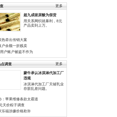
调查
更多
超九成玻尿酸为假货
用关系网织就暴利，8元
产品卖到上万。
素热牵出传销大案
账户余额一折贱卖
店用户账户被盗不作为
热点调查
更多
蒙牛承认冰淇淋代加工厂
违规
冰淇淋代加工厂天辅乳业
存脏乱差问题。
协：苹果维修条款太霸道
0元天价粽子调查
家乐福涉嫌价格欺诈