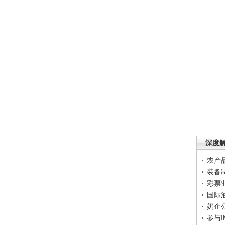
深度
农产
装备
彩票
国际
奶企
参与