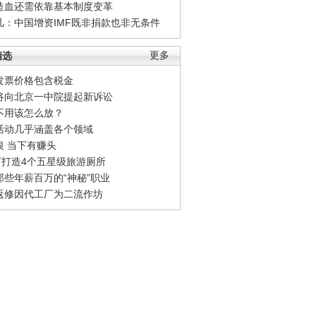
造血还需依靠基本制度变革
凡：中国增资IMF既非捐款也非无条件
精选
更多
发票价格包含税金
将向北京一中院提起新诉讼
不用该怎么放？
活动几乎涵盖各个领域
银 当下有赚头
0万打造4个五星级旅游厕所
那些年薪百万的“神秘”职业
返修因代工厂为二流作坊