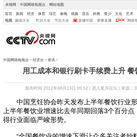
央视网
|
中国网络电视台
|
网站地图
首页
新闻
经济
体育
综艺
春晚
戏曲
音乐
科教
青少
文化
艺术
电视
频道大全
栏目大全
节目大全
直播中国
赛事直播
网络
中国网络电视台
>
经济台
>
资讯
>
用工成本和银行刷卡手续费上升 餐
发布时间:2012年08月13日 09:52 |
进入复兴论坛
| 来源：
中国烹饪协会昨天发布上半年餐饮行业形
上半年餐饮业增速比去年同期回落3个百分点
得行业面临严峻形势。
“全国餐饮业的增速下滑让众多关注者始