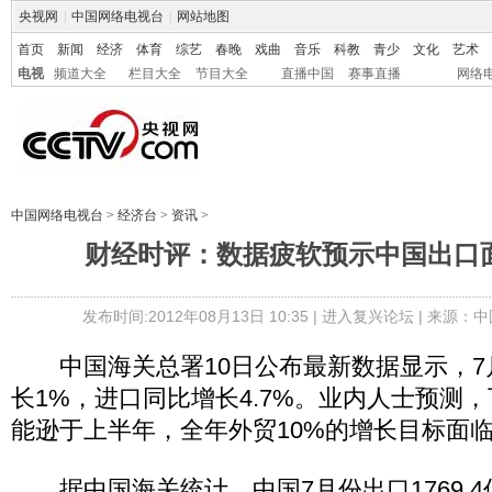
央视网
|
中国网络电视台
|
网站地图
首页
新闻
经济
体育
综艺
春晚
戏曲
音乐
科教
青少
文化
艺术
电视
频道大全
栏目大全
节目大全
直播中国
赛事直播
网络
中国网络电视台
>
经济台
>
资讯
>
财经时评：数据疲软预示中国出口
发布时间:2012年08月13日 10:35 |
进入复兴论坛
| 来源：中
中国海关总署10日公布最新数据显示，7
长1%，进口同比增长4.7%。业内人士预测
能逊于上半年，全年外贸10%的增长目标面
据中国海关统计，中国7月份出口1769.4