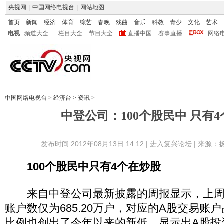
央视网
|
中国网络电视台
|
网站地图
首页
新闻
经济
体育
综艺
春晚
戏曲
音乐
科教
青少
文化
艺术
电视
频道大全
栏目大全
节目大全
直播中国
赛事直播
网络
中国网络电视台
>
经济台
>
资讯
>
中登公司：100个股民中 只有
发布时间:2012年08月13日 14:12 |
进入复兴论坛
| 来源：
100个股民中只有4个在炒股
来自中登公司最新披露的周报显示，上周
账户数仅为685.20万户，对应的A股交易账户
比例也创出了今年以来的新低，显示出A股投