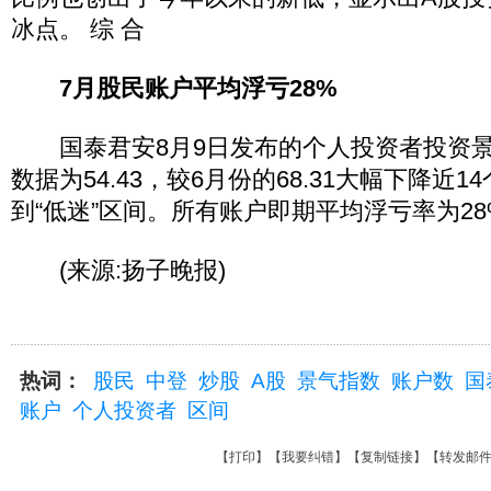
冰点。 综 合
7月股民账户平均浮亏28%
国泰君安8月9日发布的个人投资者投资景气指
数据为54.43，较6月份的68.31大幅下降近
到“低迷”区间。所有账户即期平均浮亏率为28
(来源:扬子晚报)
热词：
股民
中登
炒股
A股
景气指数
账户数
国
账户
个人投资者
区间
【
打印
】【
我要纠错
】【
复制链接
】【
转发邮