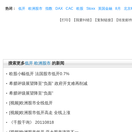
热词：
低开
欧洲股市
指数
DAX
CAC
欧股
Stoxx
英国金融
8月
北京
【
打印
】【
我要纠错
】【
复制链接
】【
转发邮
搜索更多
低开
欧洲股市
的新闻
欧股小幅低开 法国股市低开0.7%
希腊评级展望降至“负面” 政府开支难再削减
希腊评级展望降至“负面”
[视频]欧洲股市全线低开
[视频]欧洲股市低开高走 全线上涨
《千股千询》 20110818