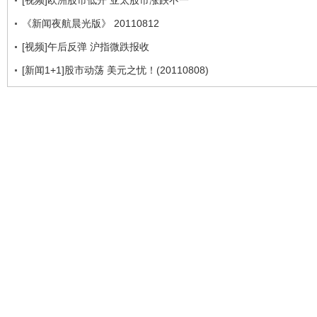
[视频]欧洲股市低开 亚太股市涨跌不一
《新闻夜航晨光版》 20110812
[视频]午后反弹 沪指微跌报收
[新闻1+1]股市动荡 美元之忧！(20110808)