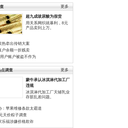
调查
更多
超九成玻尿酸为假货
用关系网织就暴利，8元
产品卖到上万。
素热牵出传销大案
账户余额一折贱卖
店用户账户被盗不作为
热点调查
更多
蒙牛承认冰淇淋代加工厂
违规
冰淇淋代加工厂天辅乳业
存脏乱差问题。
协：苹果维修条款太霸道
0元天价粽子调查
家乐福涉嫌价格欺诈