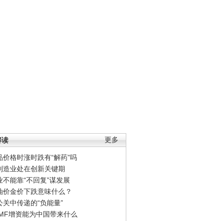
解读
更多
品价格时涨时跌有“解药”吗
制造业处在创新关键期
业不能靠“不回复”谋发展
油价金价下跌意味什么？
公关中传递的“负能量”
IMF增资能为中国带来什么