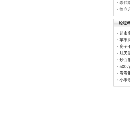
希腊
徐立
论坛
超市
苹果
房子
航天
炒白
50
看看
小米