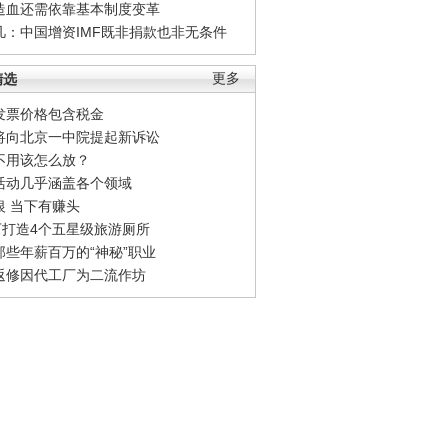
造血还需依靠基本制度变革
凡：中国增资IMF既非捐款也非无条件
精选
更多
发票价格包含税金
将向北京一中院提起新诉讼
不用该怎么放？
活动几乎涵盖各个领域
银 当下有赚头
0万打造4个五星级旅游厕所
那些年薪百万的“神秘”职业
返修因代工厂为二流作坊