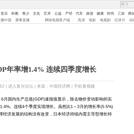
音乐
科教
青少
文化
艺术
公益
产经
汽车
旅游
健康
时尚
三农
商
直播中国
赛事直播
网络电视客户端
|
高清
电影
电视剧
纪录片
动
P年率增1.4% 连续四季度增长
2 |
进入复兴论坛
| 来源：中国经济网 |
手机看视频
～6月国内生产总值(GDP)速报值显示，除去物价变动影响的实
.4%。连续4个季度实现增长。虽然比1～3月的增长率(5.5%)
撑经济发展的结构没有改变，日本经济持续内需主导型增长特