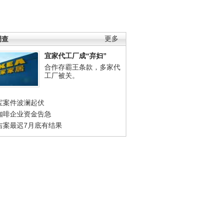
调查
更多
宜家代工厂成“弃妇”
合作存霸王条款，多家代
工厂被关。
宝案件波澜起伏
咖啡企业资金告急
吉案最迟7月底有结果