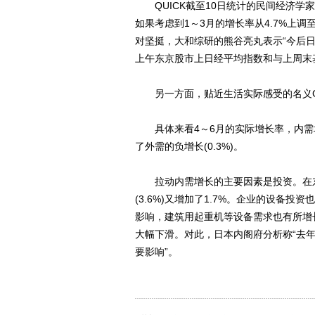
QUICK截至10日统计的民间经济学家
如果考虑到1～3月的增长率从4.7%上调
对坚挺，大和综研的熊谷亮丸表示“今后日
上午东京股市上日经平均指数和与上周末
另一方面，贴近生活实际感受的名义GDP增
具体来看4～6月的实际增长率，内需增
了外需的负增长(0.3%)。
拉动内需增长的主要因素是投资。在东
(3.6%)又增加了1.7%。企业的设备投
影响，建筑用起重机等设备需求也有所增长。
大幅下滑。对此，日本内阁府分析称“去
要影响”。