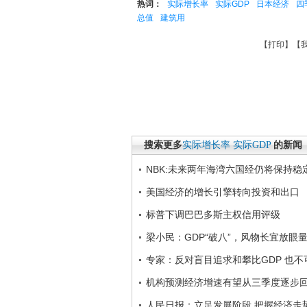
热词：
实际增长率
实际GDP
日本经济
四
总值
建筑用
【
打印
】【
搜索更多
实际增长率
实际GDP
的新闻
NBK:未来两年海湾六国经仍将保持稳
美国经济的增长引擎转向投资和出口
标普下调巴巴多斯主权信用评级
梁小民：GDP“破八”，风物长宜放眼
专家：反对盲目追求和攀比GDP 也不
机构预测经济增速有望从三季度逐步
人民日报：立足发展阶段 把握经济走