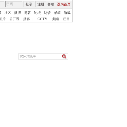
登录
注册
客服
设为首页
城
社区
微博
博客
论坛
访谈
邮箱
游戏
画片
公开课
播客
|
CCTV
频道
栏目