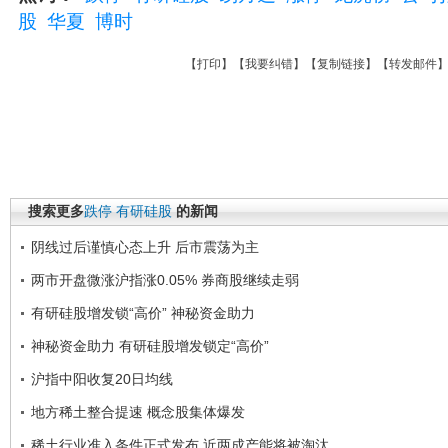
股
华夏
博时
【
打印
】【
我要纠错
】【
复制链接
】【
转发邮件
搜索更多
跌停
有研硅股
的新闻
阴线过后谨慎心态上升 后市震荡为主
两市开盘微涨沪指涨0.05% 券商股继续走弱
有研硅股增发锁“高价” 神秘资金助力
神秘资金助力 有研硅股增发锁定“高价”
沪指中阳收复20日均线
地方稀土整合提速 概念股集体爆发
稀土行业准入条件正式发布 近两成产能将被淘汰