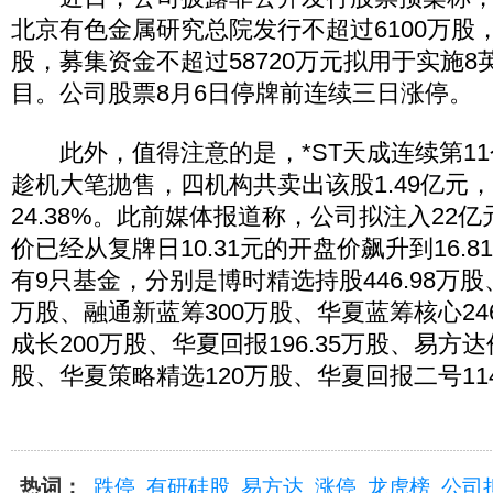
北京有色金属研究总院发行不超过6100万股， 
股，募集资金不超过58720万元拟用于实施
目。公司股票8月6日停牌前连续三日涨停。
此外，值得注意的是，*ST天成连续第11
趁机大笔抛售，四机构共卖出该股1.49亿元
24.38%。此前媒体报道称，公司拟注入22
价已经从复牌日10.31元的开盘价飙升到16.
有9只基金，分别是博时精选持股446.98万股
万股、融通新蓝筹300万股、华夏蓝筹核心24
成长200万股、华夏回报196.35万股、易方达价
股、华夏策略精选120万股、华夏回报二号114
热词：
跌停
有研硅股
易方达
涨停
龙虎榜
公司