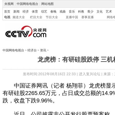
央视网
|
中国网络电视台
|
网站地图
首页
新闻
经济
体育
综艺
春晚
戏曲
音乐
科教
青少
文化
艺术
电视
频道大全
栏目大全
节目大全
直播中国
赛事直播
网络
中国网络电视台
>
经济台
>
资讯
>
龙虎榜：有研硅股跌停 三机
发布时间:2012年08月16日 22:33 |
进入复兴论坛
| 来源：
中国证券网讯（记者 杨翔菲）龙虎榜显示
有研硅股2265.65万元，占日成交总额的14
跌，收盘下跌9.96%。
近日，公司披露非公开发行股票预案称， 