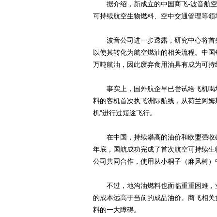
据介绍，新成立的中国商飞-波音航空
可持续航空生物燃料、空中交通管理等领
波音公司进一步透露，研究中心将首先
以使其转化为航空燃油的相关流程。中国每
万吨航油，因此废弃食用油具有成为可持
事实上，国外航企早已尝试给飞机喝地
料的客机首次执飞洲际航线，从荷兰阿姆
机”进行过短途飞行。
在中国，持续攀高的油价和欧盟强收碳
年底，国航成功完成了首次航空可持续生
公司共同合作，使用从小桐子（麻风树）
不过，地沟油燃料也面临重重困难，业
的成本远高于当前的成品油价。商飞相关
料的一大障碍。