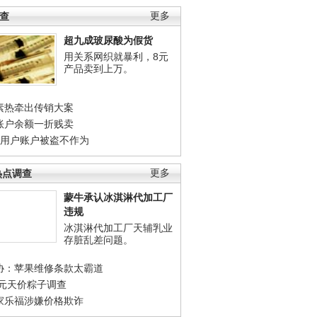
调查
更多
超九成玻尿酸为假货
用关系网织就暴利，8元
产品卖到上万。
素热牵出传销大案
账户余额一折贱卖
店用户账户被盗不作为
热点调查
更多
蒙牛承认冰淇淋代加工厂
违规
冰淇淋代加工厂天辅乳业
存脏乱差问题。
协：苹果维修条款太霸道
0元天价粽子调查
家乐福涉嫌价格欺诈