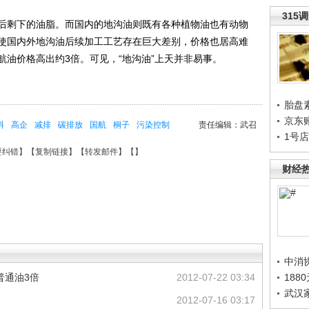
315
剩下的油脂。而国内的地沟油则既有各种植物油也有动物
使国内外地沟油后续加工工艺存在巨大差别，价格也居高难
油价格高出约3倍。可见，“地沟油”上天并非易事。
胎盘
京东
料
高企
减排
碳排放
国航
桐子
污染控制
责任编辑：武召
1号
要纠错
】【
复制链接
】【
转发邮件
】【
】
财经
中消
普通油3倍
2012-07-22 03:34
188
武汉
2012-07-16 03:17