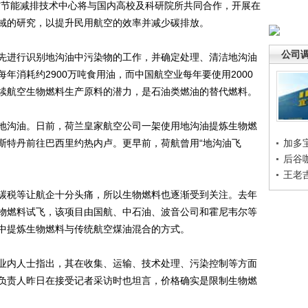
节能减排技术中心将与国内高校及科研院所共同合作，开展在
域的研究，以提升民用航空的效率并减少碳排放。
公司
进行识别地沟油中污染物的工作，并确定处理、清洁地沟油
年消耗约2900万吨食用油，而中国航空业每年要使用2000
续航空生物燃料生产原料的潜力，是石油类燃油的替代燃料。
沟油。日前，荷兰皇家航空公司一架使用地沟油提炼生物燃
斯特丹前往巴西里约热内卢。更早前，荷航曾用“地沟油飞
加多
后谷
王老
税等让航企十分头痛，所以生物燃料也逐渐受到关注。去年
物燃料试飞，该项目由国航、中石油、波音公司和霍尼韦尔等
中提炼生物燃料与传统航空煤油混合的方式。
内人士指出，其在收集、运输、技术处理、污染控制等方面
负责人昨日在接受记者采访时也坦言，价格确实是限制生物燃