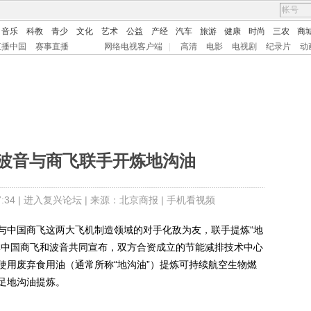
音乐
科教
青少
文化
艺术
公益
产经
汽车
旅游
健康
时尚
三农
商
直播中国
赛事直播
网络电视客户端
|
高清
电影
电视剧
纪录片
动
 波音与商飞联手开炼地沟油
34 |
进入复兴论坛
| 来源：北京商报 |
手机看视频
中国商飞这两大飞机制造领域的对手化敌为友，联手提炼“地
体中国商飞和波音共同宣布，双方合资成立的节能减排技术中心
使用废弃食用油（通常所称“地沟油”）提炼可持续航空生物燃
足地沟油提炼。