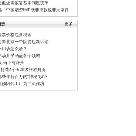
造血还需依靠基本制度变革
凡：中国增资IMF既非捐款也非无条件
精选
更多
发票价格包含税金
将向北京一中院提起新诉讼
不用该怎么放？
活动几乎涵盖各个领域
银 当下有赚头
0万打造4个五星级旅游厕所
那些年薪百万的“神秘”职业
返修因代工厂为二流作坊