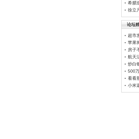
希腊
徐立
论坛
超市
苹果
房子
航天
炒白
50
看看
小米