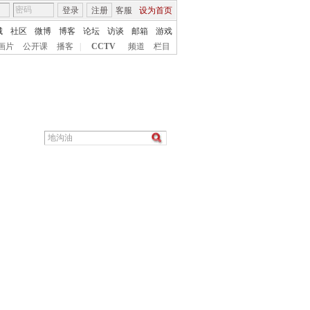
登录
注册
客服
设为首页
城
社区
微博
博客
论坛
访谈
邮箱
游戏
画片
公开课
播客
|
CCTV
频道
栏目