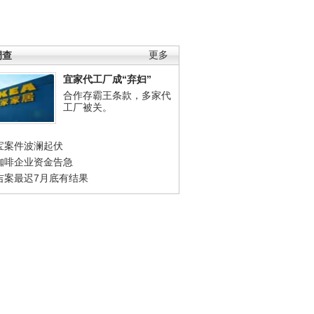
调查
更多
宜家代工厂成“弃妇”
合作存霸王条款，多家代
工厂被关。
宝案件波澜起伏
咖啡企业资金告急
吉案最迟7月底有结果