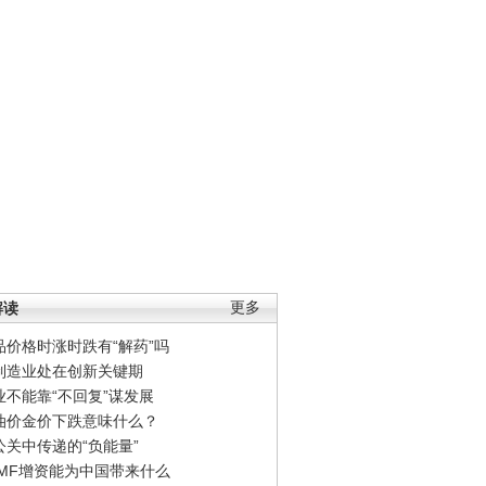
解读
更多
品价格时涨时跌有“解药”吗
制造业处在创新关键期
业不能靠“不回复”谋发展
油价金价下跌意味什么？
公关中传递的“负能量”
IMF增资能为中国带来什么