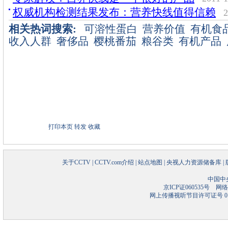
权威机构检测结果发布：营养快线值得信赖
2
相关热词搜索:
可溶性蛋白
营养价值
有机食
收入人群
奢侈品
樱桃番茄
粮谷类
有机产品
打印本页
转发
收藏
关于CCTV
|
CCTV.com介绍
|
站点地图
|
央视人力资源储备库
|
中国中
京ICP证060535号
网络文
网上传播视听节目许可证号 01