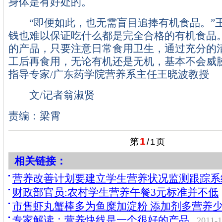
身体是有好处的。
“即便如此，也无需盲目追捧有机食品。”
钱也难以保证吃什么都是完全合格的有机食品
的产品，只要注意日常食用卫生，通过充分的
工后再食用，无论有机还是无机，基本不会
指导专家/广东药学院营养系主任王晓波教授
文/记者翁淑贤
责编：梁霄
1
第
/
1
页
相关链接：
营养改善计划要建立学生营养状况监测跟踪系
财政部官员:农村学生营养午餐3元标准并不低
市售虾丸蟹棒多为鱼糜加淀粉 添加剂多营养
专家解读：营养快线是一个很好的产品
2011-1