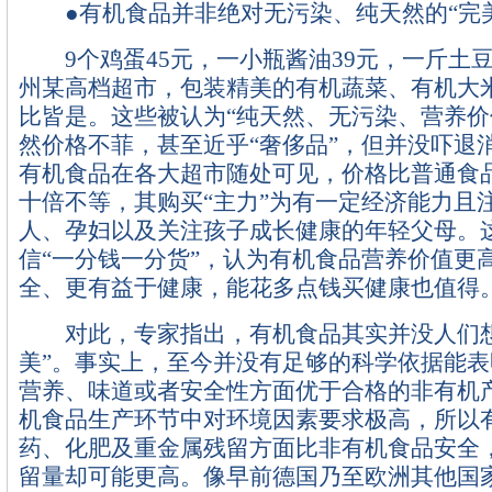
●有机食品并非绝对无污染、纯天然的“完美
9个鸡蛋45元，一小瓶酱油39元，一斤土豆
州某高档超市，包装精美的有机蔬菜、有机大
比皆是。这些被认为“纯天然、无污染、营养价
然价格不菲，甚至近乎“奢侈品”，但并没吓退
有机食品在各大超市随处可见，价格比普通食
十倍不等，其购买“主力”为有一定经济能力且
人、孕妇以及关注孩子成长健康的年轻父母。
信“一分钱一分货”，认为有机食品营养价值更
全、更有益于健康，能花多点钱买健康也值得
对此，专家指出，有机食品其实并没人们想
美”。事实上，至今并没有足够的科学依据能
营养、味道或者安全性方面优于合格的非有机
机食品生产环节中对环境因素要求极高，所以
药、化肥及重金属残留方面比非有机食品安全
留量却可能更高。像早前德国乃至欧洲其他国家