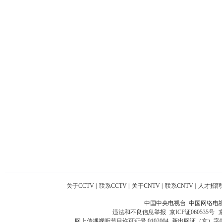
关于CCTV
|
联系CCTV
|
关于CNTV
|
联系CNTV
|
人才招聘
中国中央电视台 中国网络电
违法和不良信息举报
京ICP证060535号
网上传播视听节目许可证号 0102004
新出网证（京）字0