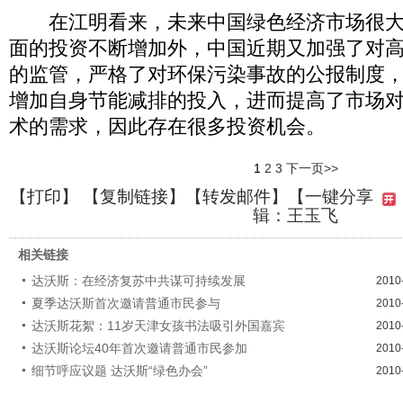
在江明看来，未来中国绿色经济市场很大
面的投资不断增加外，中国近期又加强了对
的监管，严格了对环保污染事故的公报制度
增加自身节能减排的投入，进而提高了市场
术的需求，因此存在很多投资机会。
1
2
3
下一页>>
【
打印
】 【
复制链接
】【
转发邮件
】
【一键分享
辑：王玉飞
相关链接
达沃斯：在经济复苏中共谋可持续发展
2010
夏季达沃斯首次邀请普通市民参与
2010
达沃斯花絮：11岁天津女孩书法吸引外国嘉宾
2010
达沃斯论坛40年首次邀请普通市民参加
2010
细节呼应议题 达沃斯“绿色办会”
2010