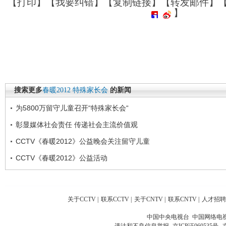
【
打印
】【
我要纠错
】【
复制链接
】【
转发邮件
】
】
搜索更多
春暖2012
特殊家长会
的新闻
为5800万留守儿童召开“特殊家长会“
彰显媒体社会责任 传递社会主流价值观
CCTV《春暖2012》公益晚会关注留守儿童
CCTV《春暖2012》公益活动
关于CCTV
|
联系CCTV
|
关于CNTV
|
联系CNTV
|
人才招聘
中国中央电视台 中国网络电
违法和不良信息举报
京ICP证060535号