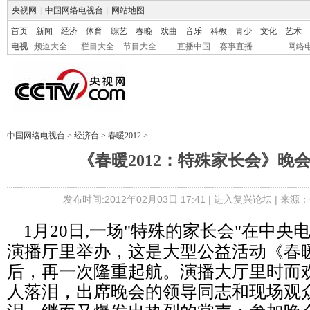
央视网
|
中国网络电视台
|
网站地图
首页
新闻
经济
体育
综艺
春晚
戏曲
音乐
科教
青少
文化
艺术
电视
频道大全
栏目大全
节目大全
直播中国
赛事直播
网络
中国网络电视台
>
经济台
>
春暖2012
>
《春暖2012：特殊家长会》晚
发布时间:2012年02月03日 17:41 |
进入复兴论坛
| 来源：
1月20日,一场"特殊的家长会"在中央
演播厅里举办，这是大型公益活动《春
后，再一次隆重起航。演播大厅里时而
人落泪，出席晚会的领导同志和现场观