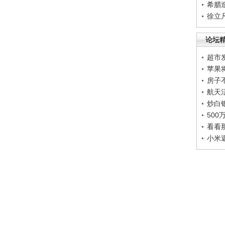
希腊
徐立
论坛
超市
苹果
房子
航天
炒白
50
看看
小米