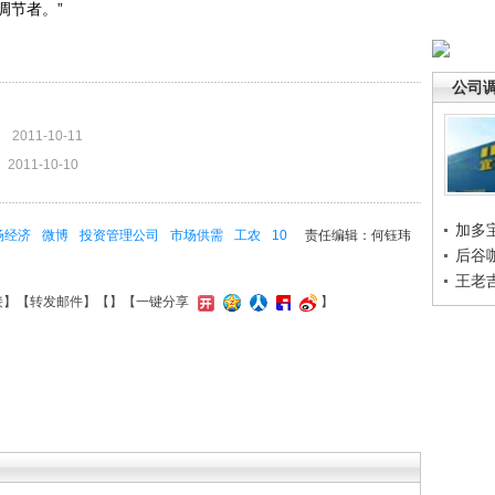
调节者。”
公司
2011-10-11
2011-10-10
加多
场经济
微博
投资管理公司
市场供需
工农
10
责任编辑：何钰玮
后谷
王老
接
】【
转发邮件
】【
】
【一键分享
】