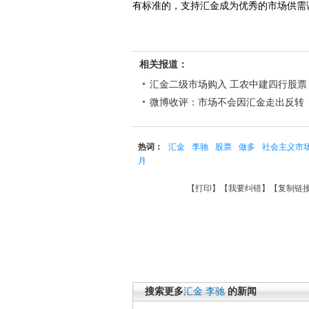
有标准的，支持汇金成为优秀的市场供需
相关报道：
汇金二级市场购入 工农中建四行股票
微博收评：市场不会因汇金走出反转
热词：
汇金
李驰
股票
做多
社会主义市
月
【
打印
】【
我要纠错
】【
复制链
搜索更多
汇金
李驰
的新闻