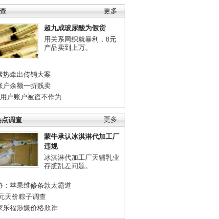
调查
更多
超九成玻尿酸为假货
用关系网织就暴利，8元
产品卖到上万。
素热牵出传销大案
账户余额一折贱卖
店用户账户被盗不作为
热点调查
更多
蒙牛承认冰淇淋代加工厂
违规
冰淇淋代加工厂天辅乳业
存脏乱差问题。
协：苹果维修条款太霸道
0元天价粽子调查
家乐福涉嫌价格欺诈