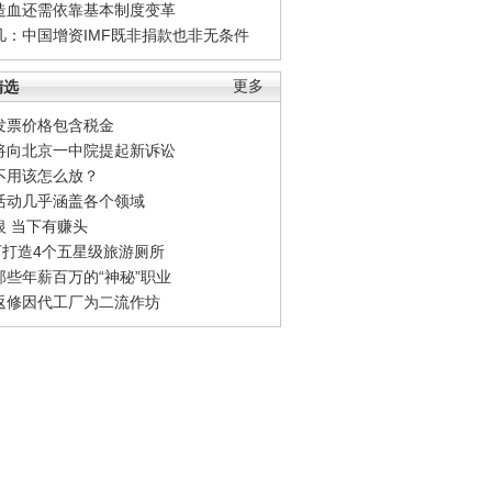
造血还需依靠基本制度变革
凡：中国增资IMF既非捐款也非无条件
精选
更多
发票价格包含税金
将向北京一中院提起新诉讼
不用该怎么放？
活动几乎涵盖各个领域
银 当下有赚头
0万打造4个五星级旅游厕所
那些年薪百万的“神秘”职业
返修因代工厂为二流作坊