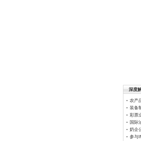
深度
农产
装备
彩票
国际
奶企
参与