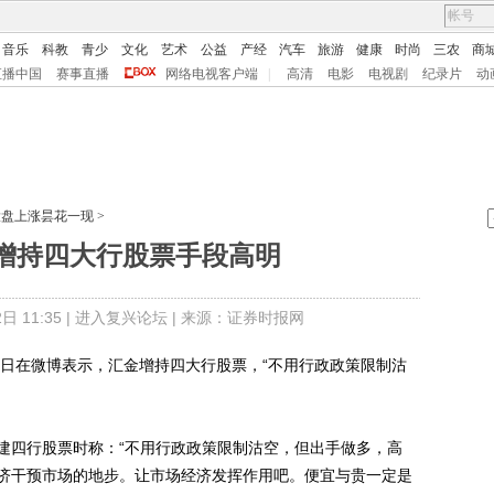
音乐
科教
青少
文化
艺术
公益
产经
汽车
旅游
健康
时尚
三农
商
直播中国
赛事直播
网络电视客户端
|
高清
电影
电视剧
纪录片
动
大盘上涨昙花一现
>
增持四大行股票手段高明
 11:35 |
进入复兴论坛
| 来源：证券时报网
日在微博表示，汇金增持四大行股票，“不用行政政策限制沽
四行股票时称：“不用行政政策限制沽空，但出手做多，高
济干预市场的地步。让市场经济发挥作用吧。便宜与贵一定是