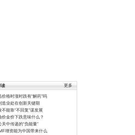
解读
更多
品价格时涨时跌有“解药”吗
制造业处在创新关键期
业不能靠“不回复”谋发展
油价金价下跌意味什么？
公关中传递的“负能量”
IMF增资能为中国带来什么