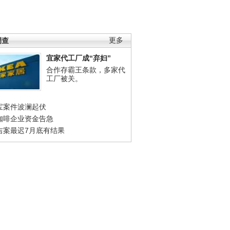
调查
更多
宜家代工厂成“弃妇”
合作存霸王条款，多家代
工厂被关。
宝案件波澜起伏
咖啡企业资金告急
吉案最迟7月底有结果