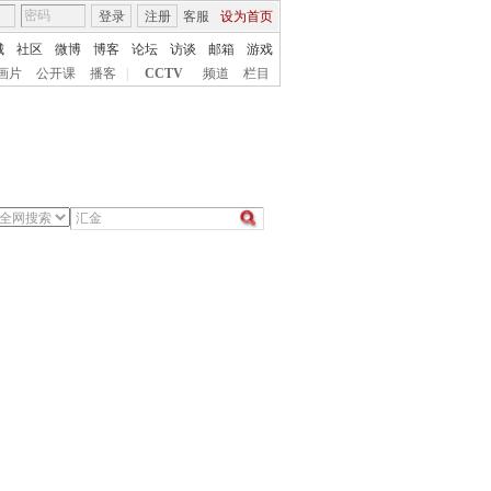
登录
注册
客服
设为首页
城
社区
微博
博客
论坛
访谈
邮箱
游戏
画片
公开课
播客
|
CCTV
频道
栏目