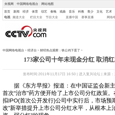
央视网
|
中国网络电视台
|
网站地图
首页
新闻
经济
体育
综艺
春晚
戏曲
音乐
科教
青少
文化
艺术
电视
频道大全
栏目大全
节目大全
直播中国
赛事直播
网络
中国网络电视台
>
经济台
>
财经热点观察：铁公鸡下蛋了
>
173家公司十年未现金分红 取消
发布时间:2011年11月17日 16:50 |
进入复兴论坛
| 来源：
据《东方早报》报道：在中国证监会新主
首次“治市”药方便开给了上市公司分红政策
拟IPO(首次公开发行)公司中实行后，市场预
改”新举措提升上市公司分红水平，从根本上