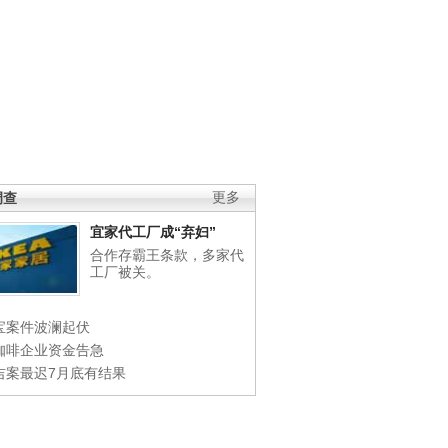
调查
更多
宜家代工厂成“弃妇”
合作存霸王条款，多家代
工厂被关。
宝案件波澜起伏
咖啡企业资金告急
吉案最迟7月底有结果