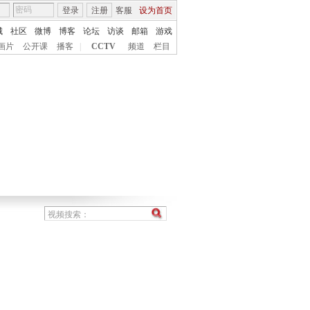
登录
注册
客服
设为首页
城
社区
微博
博客
论坛
访谈
邮箱
游戏
画片
公开课
播客
|
CCTV
频道
栏目