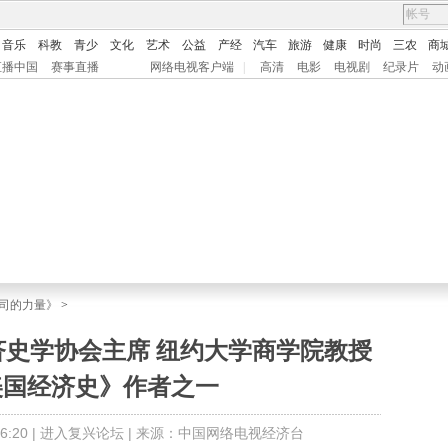
音乐
科教
青少
文化
艺术
公益
产经
汽车
旅游
健康
时尚
三农
商
直播中国
赛事直播
网络电视客户端
|
高清
电影
电视剧
纪录片
动
司的力量》
>
济史学协会主席 纽约大学商学院教授
美国经济史》作者之一
:20 |
进入复兴论坛
| 来源：中国网络电视经济台