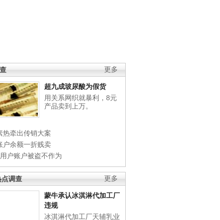
调查
更多
超九成玻尿酸为假货
用关系网织就暴利，8元
产品卖到上万。
素热牵出传销大案
账户余额一折贱卖
店用户账户被盗不作为
热点调查
更多
蒙牛承认冰淇淋代加工厂
违规
冰淇淋代加工厂天辅乳业