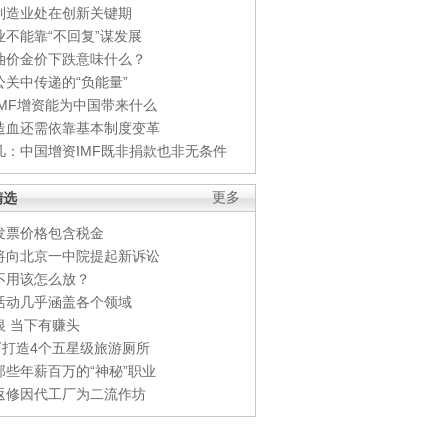
制造业处在创新关键期
业不能靠“不回复”谋发展
油价金价下跌意味什么？
公关中传递的“负能量”
IMF增资能为中国带来什么
造血还需依靠基本制度变革
凡：中国增资IMF既非捐款也非无条件
精选
更多
发票价格包含税金
将向北京一中院提起新诉讼
不用该怎么放？
活动几乎涵盖各个领域
银 当下有赚头
0万打造4个五星级旅游厕所
那些年薪百万的“神秘”职业
返修因代工厂为二流作坊