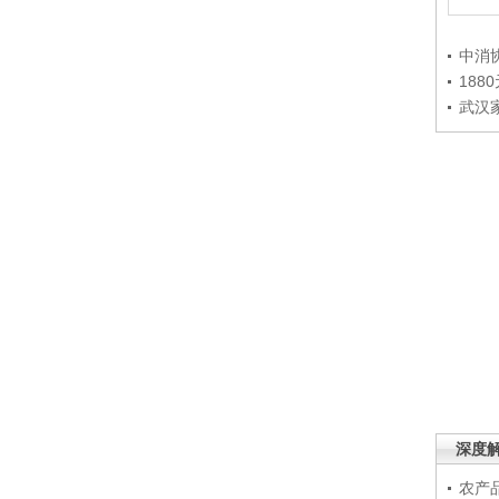
中消
188
武汉
深度
农产