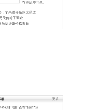
存脏乱差问题。
协：苹果维修条款太霸道
0元天价粽子调查
家乐福涉嫌价格欺诈
解读
更多
品价格时涨时跌有“解药”吗