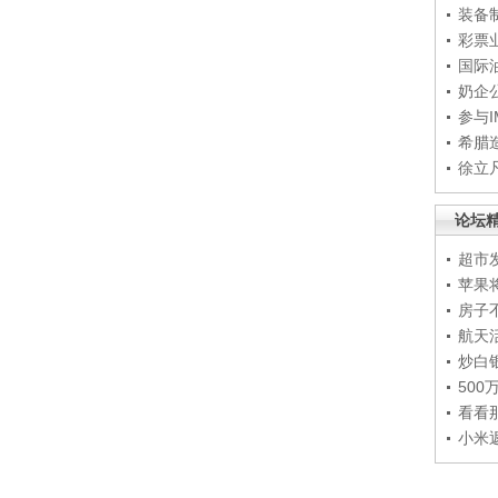
装备
彩票
国际
奶企
参与
希腊
徐立
论坛
超市
苹果
房子
航天
炒白
50
看看
小米