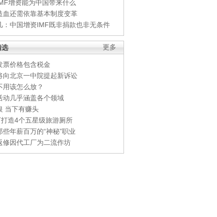
IMF增资能为中国带来什么
造血还需依靠基本制度变革
凡：中国增资IMF既非捐款也非无条件
精选
更多
发票价格包含税金
将向北京一中院提起新诉讼
不用该怎么放？
活动几乎涵盖各个领域
银 当下有赚头
0万打造4个五星级旅游厕所
那些年薪百万的“神秘”职业
返修因代工厂为二流作坊