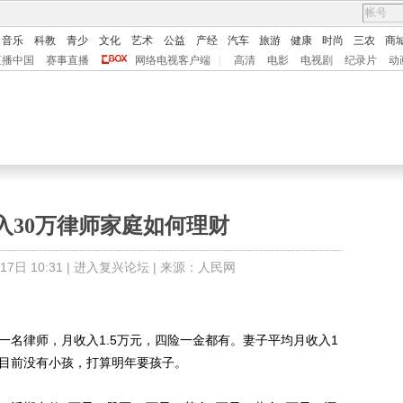
音乐
科教
青少
文化
艺术
公益
产经
汽车
旅游
健康
时尚
三农
商
直播中国
赛事直播
网络电视客户端
|
高清
电影
电视剧
纪录片
动
入30万律师家庭如何理财
日 10:31 |
进入复兴论坛
| 来源：人民网
名律师，月收入1.5万元，四险一金都有。妻子平均月收入1
。目前没有小孩，打算明年要孩子。