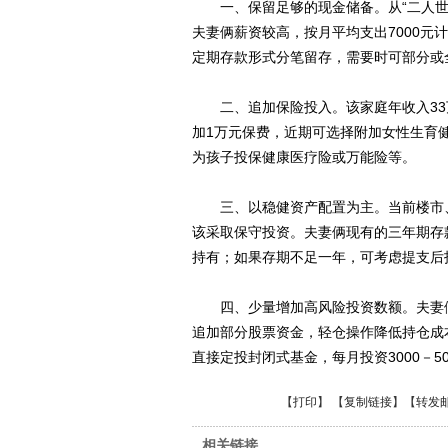
一、保留足够的现金储备。从“二人世界
夫妻俩薪资较高，按月平均支出7000元
定期存款形式分笔留存，需要时可部分或
二、追加保险投入。该家庭年收入33万
加1万元保费，近期可选择附加女性生育
为孩子投保健康医疗险或万能险等。
三、以稳健资产配置为主。当前楼市、
该采取保守投资。夫妻俩现有的三年期存
持有；如果存期不足一年，可考虑提支后
四、少量增加高风险投资数额。夫妻俩
追加部分股票资金，轻仓操作降低持仓成
直接定投封闭式基金，每月投资3000－5
【
打印
】 【
复制链接
】【
转发
相关链接