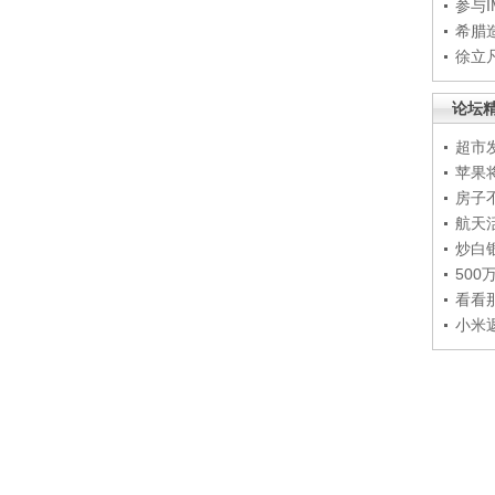
参与
希腊
徐立
论坛
超市
苹果
房子
航天
炒白
50
看看
小米