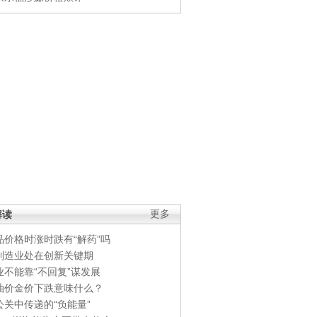
解读
更多
品价格时涨时跌有“解药”吗
制造业处在创新关键期
业不能靠“不回复”谋发展
油价金价下跌意味什么？
公关中传递的“负能量”