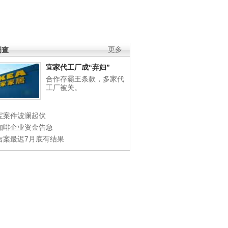
调查
更多
宜家代工厂成“弃妇”
合作存霸王条款，多家代
工厂被关。
宝案件波澜起伏
咖啡企业资金告急
吉案最迟7月底有结果