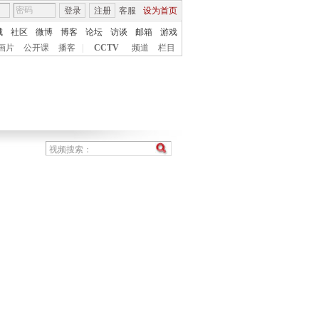
登录
注册
客服
设为首页
城
社区
微博
博客
论坛
访谈
邮箱
游戏
画片
公开课
播客
|
CCTV
频道
栏目