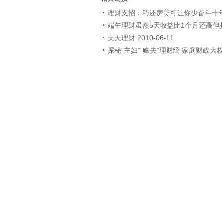
理财支招：巧还房贷可让你少奋斗十
端午理财虽然5天收益比1个月还高但
天天理财 2010-06-11
探秘“主妇”“账夫”理财经 家庭财政大