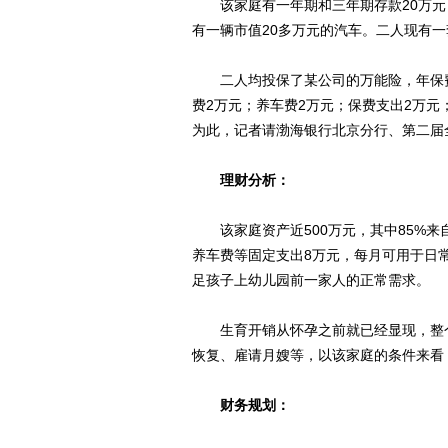
该家庭有一年期和三年期存款20万元，
有一辆市值20多万元的汽车。二人现有一
二人均投保了某公司的万能险，年保费
费2万元；养车费2万元；保费支出2万
为此，记者请渤海银行北京分行、第二届
理财分析：
该家庭资产近500万元，其中85%来自
养车费等固定支出8万元，每月可用于日常开销的费
足孩子上幼儿园前一家人的正常需求。
生育开销从怀孕之前就已经显现，整个
恢复、雇请月嫂等，以该家庭的条件来看
财务规划：