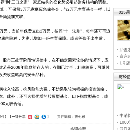
”到“三口之家”，家庭结构的变化势必引起财务结构的调整。
计算，可保留3万元家庭应急储备金，与2万元生育基金一样，以
315
全额提前支取。
元，当前年保费支出2万元，按照“十一法则”，每年还可再追
健康的险种，为妻儿增加一份生育保障。或者等孩子出生后，
胎盘
京东
股市正处于阶段性调整中，在不确定因素较多的情况下，应
1号
款若是2008年降息前存入的，存期已过半，利率较高，可继续
投资收益略高的安全品种。
财经
收入较高，抗风险能力强，不妨采取较为积极的投资策略，
本。此外，还可选择优质的股票型基金、ETF指数型基金，或
000元较合适。
中消
邮件
】【一键分享
】
责任编辑：曹树彬
188
武汉
热词推荐