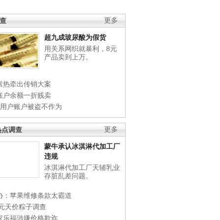
调查
更多
超九成玻尿酸为假货
用关系网织就暴利，8元
产品卖到上万。
素热牵出传销大案
账户余额一折贱卖
店用户账户被盗不作为
热点调查
更多
蒙牛承认冰淇淋代加工厂
违规
冰淇淋代加工厂天辅乳业
存脏乱差问题。
协：苹果维修条款太霸道
0元天价粽子调查
家乐福涉嫌价格欺诈