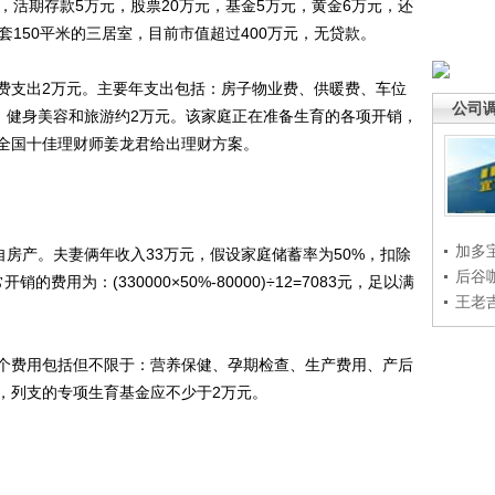
活期存款5万元，股票20万元，基金5万元，黄金6万元，还
套150平米的三居室，目前市值超过400万元，无贷款。
支出2万元。主要年支出包括：房子物业费、供暖费、车位
公司
元；健身美容和旅游约2万元。该家庭正在准备生育的各项开销，
全国十佳理财师姜龙君给出理财方案。
加多
房产。夫妻俩年收入33万元，假设家庭储蓄率为50%，扣除
后谷
用为：(330000×50%-80000)÷12=7083元，足以满
王老
费用包括但不限于：营养保健、孕期检查、生产费用、产后
，列支的专项生育基金应不少于2万元。