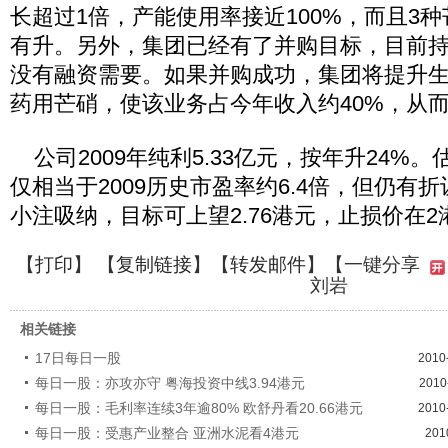
长超过1倍，产能使用率接近100%，而且3
有升。另外，集团已经有了并购目标，目前持
没有融资需要。如果并购成功，集团将提升
药用芒硝，使该业务占今年收入约40%，从
公司2009年纯利5.33亿元，按年升24%
仅相当于2009历史市盈率约6.4倍，但仍有
小注吸纳，目标可上望2.76港元，止损价在2
【
打印
】 【
复制链接
】【
转发邮件
】【一键分享
刘岩
相关链接
17日每日一股
2010
每日一股：亦攻亦守 粤海投资中线3.94港元
2010
每日一股：毛利率连续3年逾80% 欧舒丹看20.66港元
2010
每日一股：受惠产业整合 亚洲水泥看4港元
201