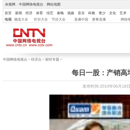
央视网
|
中国网络电视台
|
网站地图
首页
新闻
经济
体育
综艺
春晚
戏曲
音乐
科教
青少
文化
艺术
电视
频道大全
栏目大全
节目大全
直播中国
赛事直播
网络
中国网络电视台
>
经济台
>
财经专题
>
每日一股：产销高
发布时间:2010年06月18日 1