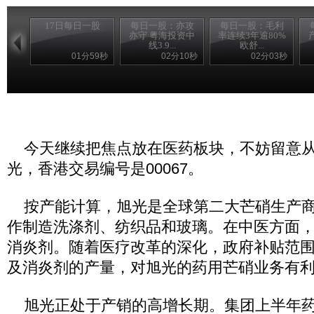
17日每日一股
每日一股：亦攻
每日一股：毛利
亦守 粤海投资中
率连续3年逾80%
线3.9...
欧舒...
01分59秒
02分10秒
02分03秒
今天继续把焦点放在医药板块，不妨留意从
光，香港交易编号是00067。
按产能计算，旭光是全球第二大芒硝生产商
作制造洗涤剂、纺织品和玻璃。在中医方面
消炎剂。随着医疗改革的深化，政府补贴范
及消炎剂的产量，对旭光的药用芒硝业务有
旭光正处于产销的高增长期。集团上半年药