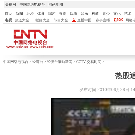
央视网
|
中国网络电视台
|
网站地图
首页
新闻
经济
体育
综艺
春晚
戏曲
音乐
科教
青少
文化
艺术
电视
频道大全
栏目大全
节目大全
直播中国
赛事直播
网络
中国网络电视台
>
经济台
>
经济台滚动新闻
>
CCTV-交易时间
>
热股
发布时间:2010年06月28日 14: