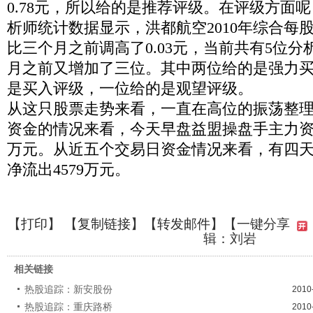
0.78
元，所以给的是推荐评级。在评级方面呢
析师统计数据显示，洪都航空
2010
年综合每
比三个月之前调高了
0.03
元，当前共有
5
位分
月之前又增加了三位。其中两位给的是强力
是买入评级，一位给的是观望评级。
从这只股票走势来看，一直在高位的振荡整
资金的情况来看，今天早盘益盟操盘手主力
万元。从近五个交易日资金情况来看，有四
净流出
4579
万元。
【
打印
】 【
复制链接
】【
转发邮件
】【一键分享
辑：刘岩
相关链接
热股追踪：新安股份
2010
热股追踪：重庆路桥
2010