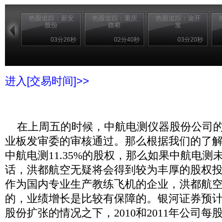
热股追踪：新安
热股追踪：重庆
热股追踪：渝开
股份
路桥
发
03分26秒
02分40秒
03分20秒
进入[交易时间]>>
在上周五的时候，中航电测仪器股份公司的
业板发审委的审核通过。那么根据我们的了
中航电测
11.35%
的股权，那么如果中航电测
话，洪都航空无疑将会得到较为丰厚的股权
作为国内专业生产教练飞机的企业，洪都航
的，业绩增长是比较有保障的。银河证券预
股份扩张的情况之下，
2010
和
2011
年公司每