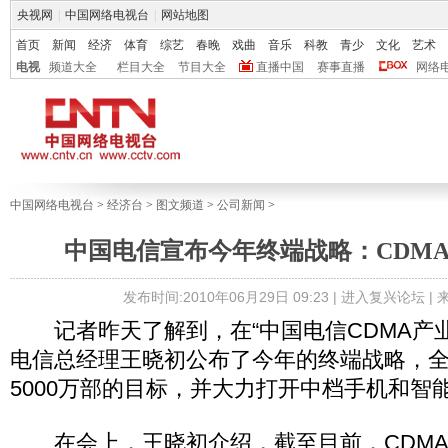
央视网
|
中国网络电视台
|
网站地图
首页
新闻
经济
体育
综艺
春晚
戏曲
音乐
科教
青少
文化
艺术
电视
频道大全
栏目大全
节目大全
直播中国
赛事直播
网络
中国网络电视台
>
经济台
>
图文频道
>
公司新闻
>
中国电信宣布今年终端战略：CDMA销
发布时间:2010年06月29日 09:23 |
进入复兴论坛
|
记者昨天了解到，在“中国电信CDMA产业
电信总经理王晓初公布了今年的终端战略，
5000万部的目标，并大力打开中档手机和智
在会上，王晓初介绍，截至目前，CDMA