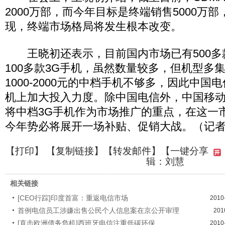
2000万部，而今年目标是终端销售5000万
现，终端市场格局将发生根本改变。
王晓初还表示，目前国内市场已有500多款
100多款3G手机，虽然数量较多，但机型多
1000-2000元的中档手机不够多，因此中
机上加大投入力度。除中国电信外，中国移
将中档3G手机作为市场推广的重点，在这一
今年势必将展开一场补贴、促销大战。（记
【
打印
】 【
复制链接
】【
转发邮件
】【一键分享
辑：刘慧
相关链接
[CEO行踪]印度首富：重返电信市场
2010
首例电信员工涉嫌出售公民个人信息案在京公开审理
201
[直击欧洲债务危机]西班牙电信注重低碳环保
2010