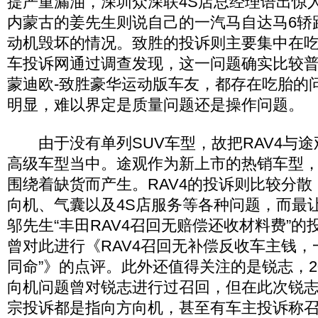
提严重漏油，深圳众深联4S店总经理语出惊
内蒙古的姜先生则说自己的一汽马自达马6轿
动机毁坏的情况。致胜的投诉则主要集中在
车投诉网通过调查发现，这一问题确实比较
蒙迪欧-致胜豪华运动版车友，都存在吃胎的
明显，难以界定是质量问题还是操作问题。
由于没有单列SUV车型，故把RAV4与途
高级车型当中。途观作为新上市的热销车型
围绕着缺货而产生。RAV4的投诉则比较分
向机、气囊以及4S店服务等各种问题，而最
邬先生“丰田RAV4召回无赔偿还收材料费”
曾对此进行《RAV4召回无补偿反收车主钱，
同命”》的点评。此外还值得关注的是锐志，2
向机问题曾对锐志进行过召回，但在此次锐志
宗投诉都是指向方向机，甚至有车主投诉称