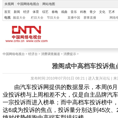
央视网
|
中国网络电视台
|
网站地图
首页
新闻
经济
体育
综艺
春晚
戏曲
音乐
科教
青少
文化
艺术
电视
频道大全
栏目大全
节目大全
直播中国
赛事直播
网络
中国网络电视台
>
经济台
>
消费调查频道
>
消费提示
>
雅阁成中高档车投诉焦
发布时间:2010年07月01日 08:21 |
进入复兴论坛
| 
由汽车投诉网提供的数据显示，本周(6月24
业投诉榜与上周相差不大，仅是自主品牌汽
一宗投诉而进入榜单；而中高档车投诉榜中
达6成为投诉的焦点，投诉量分别达到45次、2
绝对优势领跑中高端车型排行榜。