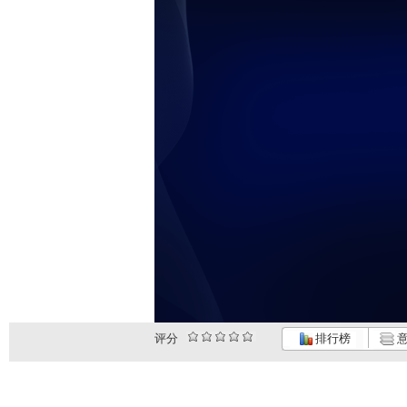
评分
排行榜
意