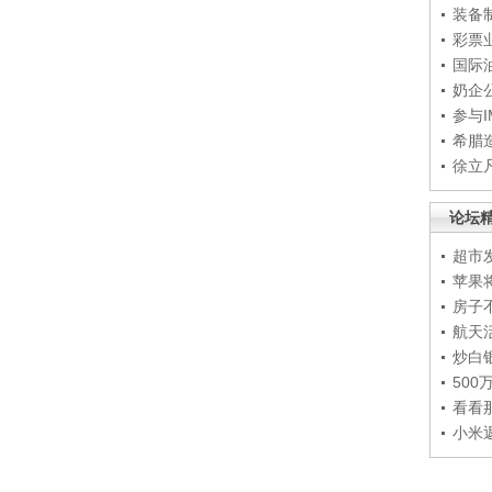
装备
彩票
国际
奶企
参与
希腊
徐立
论坛
超市
苹果
房子
航天
炒白
50
看看
小米