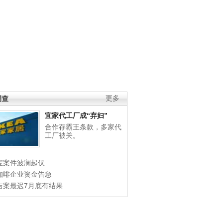
调查
更多
宜家代工厂成“弃妇”
合作存霸王条款，多家代
工厂被关。
宝案件波澜起伏
咖啡企业资金告急
吉案最迟7月底有结果