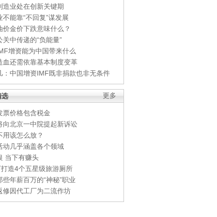
制造业处在创新关键期
业不能靠“不回复”谋发展
油价金价下跌意味什么？
公关中传递的“负能量”
IMF增资能为中国带来什么
造血还需依靠基本制度变革
凡：中国增资IMF既非捐款也非无条件
精选
更多
发票价格包含税金
将向北京一中院提起新诉讼
不用该怎么放？
活动几乎涵盖各个领域
银 当下有赚头
0万打造4个五星级旅游厕所
那些年薪百万的“神秘”职业
返修因代工厂为二流作坊