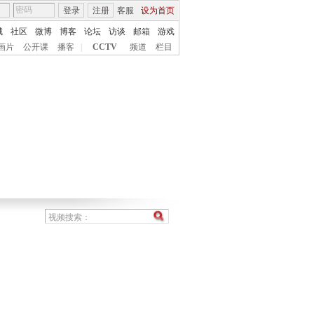
登录
注册
客服
设为首页
城
社区
微博
博客
论坛
访谈
邮箱
游戏
画片
公开课
播客
|
CCTV
频道
栏目