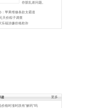
存脏乱差问题。
协：苹果维修条款太霸道
0元天价粽子调查
家乐福涉嫌价格欺诈
解读
更多
品价格时涨时跌有“解药”吗