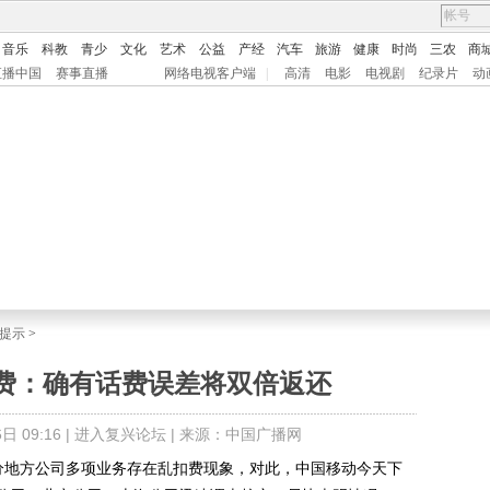
音乐
科教
青少
文化
艺术
公益
产经
汽车
旅游
健康
时尚
三农
商
直播中国
赛事直播
网络电视客户端
|
高清
电影
电视剧
纪录片
动
提示
>
费：确有话费误差将双倍返还
 09:16 |
进入复兴论坛
| 来源：中国广播网
地方公司多项业务存在乱扣费现象，对此，中国移动今天下