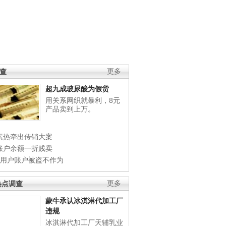
调查
更多
超九成玻尿酸为假货
用关系网织就暴利，8元
产品卖到上万。
素热牵出传销大案
账户余额一折贱卖
店用户账户被盗不作为
热点调查
更多
蒙牛承认冰淇淋代加工厂
违规
冰淇淋代加工厂天辅乳业