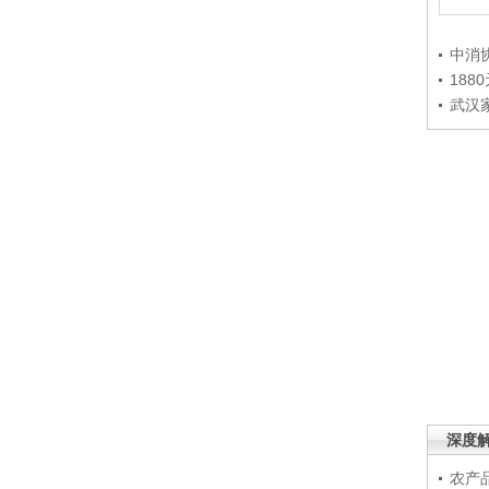
中消
188
武汉
深度
农产