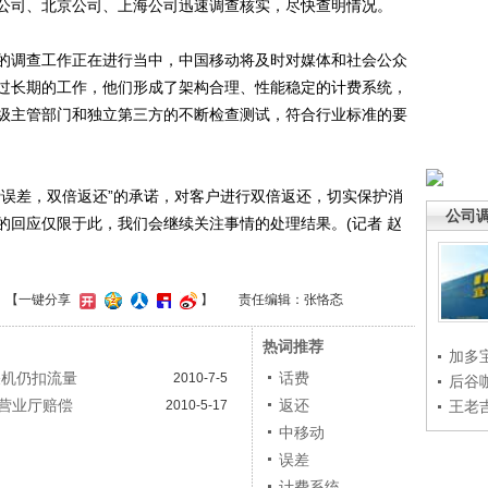
公司、北京公司、上海公司迅速调查核实，尽快查明情况。
调查工作正在进行当中，中国移动将及时对媒体和社会公众
过长期的工作，他们形成了架构合理、性能稳定的计费系统，
级主管部门和独立第三方的不断检查测试，符合行业标准的要
误差，双倍返还”的承诺，对客户进行双倍返还，切实保护消
公司
的回应仅限于此，我们会继续关注事情的处理结果。(记者 赵
】
【一键分享
】
责任编辑：张恪忞
热词推荐
加多
关机仍扣流量
话费
2010-7-5
后谷
营业厅赔偿
返还
2010-5-17
王老
中移动
误差
计费系统