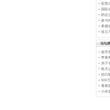
彩票
国际
奶企
参与
希腊
徐立
论坛
超市
苹果
房子
航天
炒白
50
看看
小米