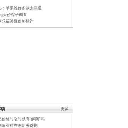
协：苹果维修条款太霸道
0元天价粽子调查
家乐福涉嫌价格欺诈
解读
更多
品价格时涨时跌有“解药”吗
制造业处在创新关键期