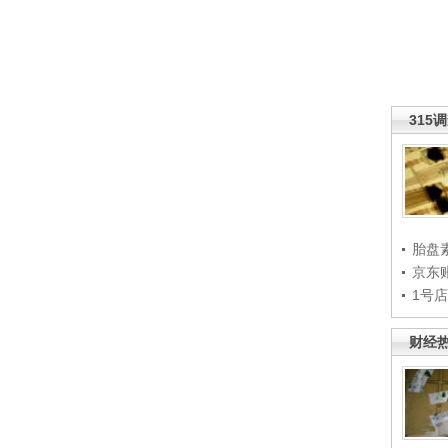
315
胎盘
京东
1号
财经