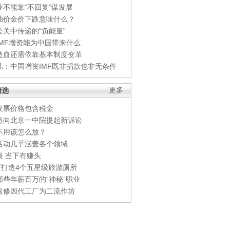
业不能靠“不回复”谋发展
油价金价下跌意味什么？
公关中传递的“负能量”
IMF增资能为中国带来什么
造血还需依靠基本制度变革
凡：中国增资IMF既非捐款也非无条件
精选
更多
发票价格包含税金
将向北京一中院提起新诉讼
不用该怎么放？
活动几乎涵盖各个领域
银 当下有赚头
0万打造4个五星级旅游厕所
那些年薪百万的“神秘”职业
返修因代工厂为二流作坊