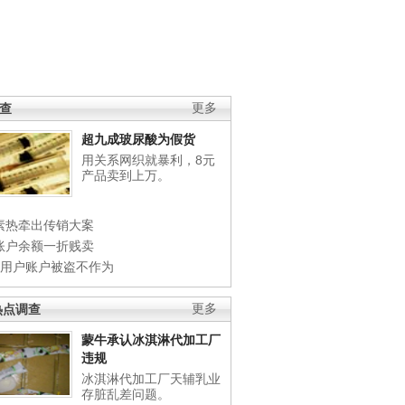
调查
更多
超九成玻尿酸为假货
用关系网织就暴利，8元
产品卖到上万。
素热牵出传销大案
账户余额一折贱卖
店用户账户被盗不作为
热点调查
更多
蒙牛承认冰淇淋代加工厂
违规
冰淇淋代加工厂天辅乳业
存脏乱差问题。