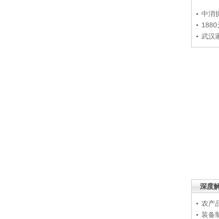
中消
188
武汉
深度
农产
装备