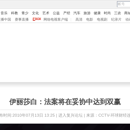
音乐
科教
青少
文化
艺术
公益
产经
汽车
旅游
健康
时尚
三农
商
直播中国
赛事直播
网络电视客户端
|
高清
电影
电视剧
纪录片
动
伊丽莎白：法案将在妥协中达到双赢
布时间:2010年07月13日 13:25 |
进入复兴论坛
| 来源：CCTV-环球财经