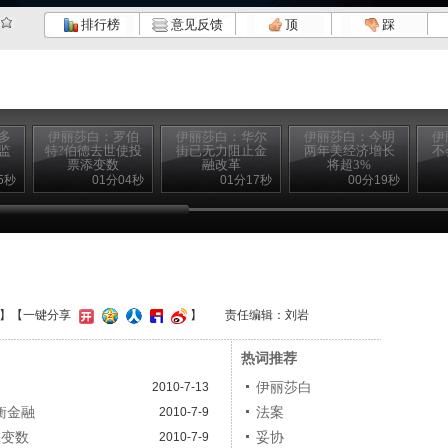
排行榜
意见反馈
顶
踩
多
伊丽莎白：罗伯
伊丽莎白：华尔
伊丽莎白：今明
伊
监
特?伯德去世使投
街已无力阻止金
两年美经济增长
不
票添变数
融改革
将超3%
5秒
01分04秒
01分17秒
00分19秒
】
【一键分享
】
责任编辑：刘岩
热词推荐
伊丽莎白
2010-7-13
衡金融
法案
2010-7-9
添变数
妥协
2010-7-9