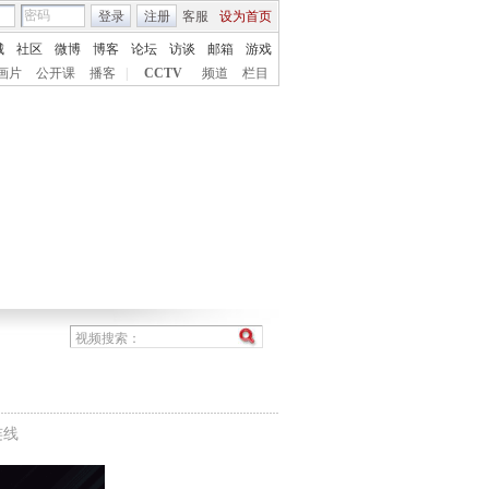
登录
注册
客服
设为首页
城
社区
微博
博客
论坛
访谈
邮箱
游戏
画片
公开课
播客
|
CCTV
频道
栏目
连线