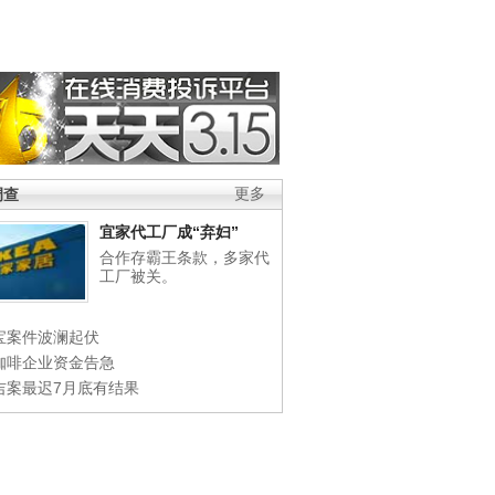
调查
更多
宜家代工厂成“弃妇”
合作存霸王条款，多家代
工厂被关。
宝案件波澜起伏
咖啡企业资金告急
吉案最迟7月底有结果