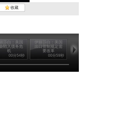
收藏
丽莎白：美国
伊丽莎白：美国
伊丽莎白：美国
会陷入债务危
出口管制规定需
大小银行均持有
机
要改革
欧洲债券
00分54秒
00分59秒
01分01秒