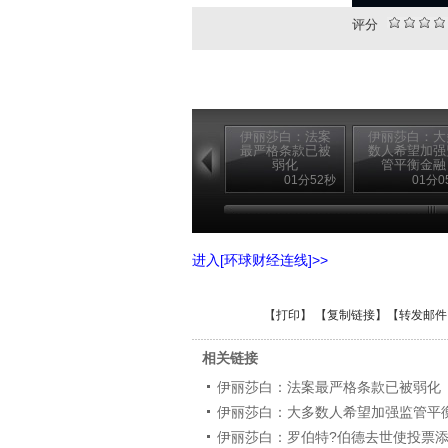
评分
伊丽莎白：法案
伊丽莎白：大
最严格条款已被
数人希望加强
弱化
管平衡金融
01分52秒
01分0
进入[环球财经连线]>>
【
打印
】 【
复制链接
】【
转发邮件
相关链接
伊丽莎白：法案最严格条款已被弱化
伊丽莎白：大多数人希望加强监管平
伊丽莎白：罗伯特?伯德去世使投票