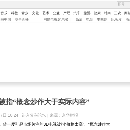
音乐
科教
青少
文化
艺术
公益
产经
汽车
旅游
健康
时尚
三农
商
直播中国
赛事直播
网络电视客户端
|
高清
电影
电视剧
纪录片
动
 被指“概念炒作大于实际内容”
日 10:24 |
进入复兴论坛
| 来源：京华时报
一度引起市场关注的3D电视被指“价格太高”、“概念炒作大