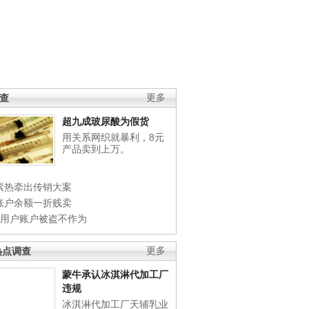
调查
更多
超九成玻尿酸为假货
用关系网织就暴利，8元
产品卖到上万。
素热牵出传销大案
账户余额一折贱卖
店用户账户被盗不作为
热点调查
更多
蒙牛承认冰淇淋代加工厂
违规
冰淇淋代加工厂天辅乳业