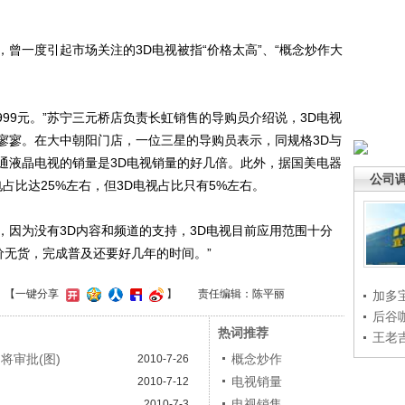
一度引起市场关注的3D电视被指“价格太高”、“概念炒作大
999元。”苏宁三元桥店负责长虹销售的导购员介绍说，3D电视
寥寥。在大中朝阳门店，一位三星的导购员表示，同规格3D与
通液晶电视的销量是3D电视销量的好几倍。此外，据国美电器
公司
占比达25%左右，但3D电视占比只有5%左右。
为没有3D内容和频道的支持，3D电视目前应用范围十分
价无货，完成普及还要好几年的时间。”
】
【一键分享
】
责任编辑：陈平丽
加多
后谷
热词推荐
王老
将审批(图)
概念炒作
2010-7-26
电视销量
2010-7-12
电视销售
2010-7-3