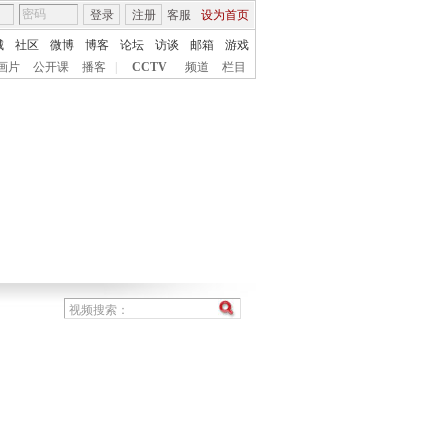
登录
注册
客服
设为首页
城
社区
微博
博客
论坛
访谈
邮箱
游戏
画片
公开课
播客
|
CCTV
频道
栏目