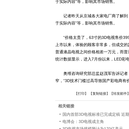
于实际内容”等，影响其市场销售。
记者昨天从京城各大家电厂商了解到，曾
于实际内容”等，影响其市场销售。
“价格太贵了，63寸的3D电视售价39
上市以来，体验的顾客非常多，但成交的
普通液晶电视之间价格相差一万元，而普
统计数据显示，进入7月份以来，LED彩电
奥维咨询研究部总监赵茂军告诉记者，因
窄，“3D技术门槛过高导致国产彩电商有
【
打印
】 【
复制链接
】【
转发邮件
相关链接
国内首部3D电视标准已完成定稿 近期
电博会：3D电视成主角
3D电视市场规模预计为170亿美元