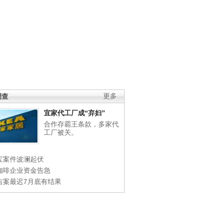
调查
更多
宜家代工厂成“弃妇”
合作存霸王条款，多家代
工厂被关。
宝案件波澜起伏
咖啡企业资金告急
吉案最迟7月底有结果