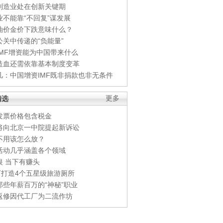
制造业处在创新关键期
业不能靠“不回复”谋发展
油价金价下跌意味什么？
公关中传递的“负能量”
IMF增资能为中国带来什么
造血还需依靠基本制度变革
凡：中国增资IMF既非捐款也非无条件
精选
更多
发票价格包含税金
将向北京一中院提起新诉讼
不用该怎么放？
活动几乎涵盖各个领域
银 当下有赚头
0万打造4个五星级旅游厕所
那些年薪百万的“神秘”职业
返修因代工厂为二流作坊