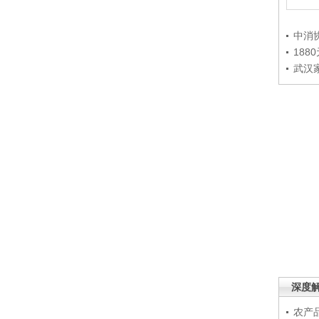
中消
188
武汉
深度
农产