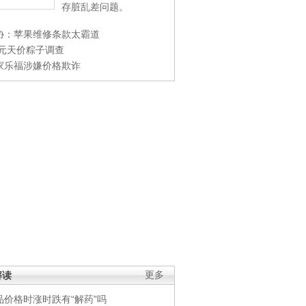
存脏乱差问题。
协：苹果维修条款太霸道
0元天价粽子调查
家乐福涉嫌价格欺诈
解读
更多
品价格时涨时跌有“解药”吗