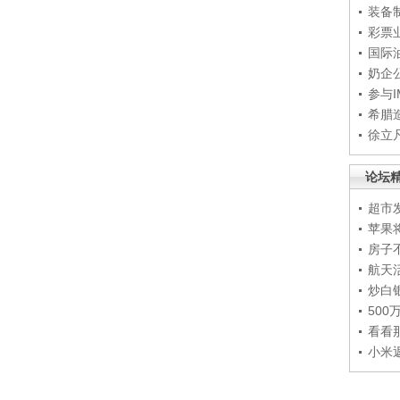
装备
彩票
国际
奶企
参与
希腊
徐立
论坛
超市
苹果
房子
航天
炒白
50
看看
小米