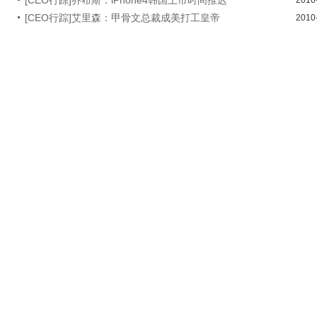
[CEO行踪]艾里森：甲骨文总裁成美打工皇帝
2010