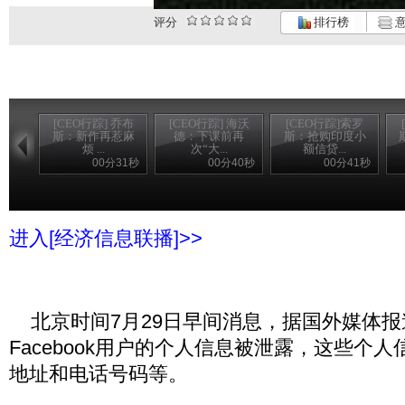
评分
排行榜
意
[CEO行踪] 乔布
[CEO行踪] 海沃
[CEO行踪]索罗
斯：新作再惹麻
德：下课前再
斯：抢购印度小
斯
烦 ...
次“大...
额信贷...
00分31秒
00分40秒
00分41秒
进入[经济信息联播]>>
北京时间7月29日早间消息，据国外媒体报
Facebook用户的个人信息被泄露，这些个
地址和电话号码等。