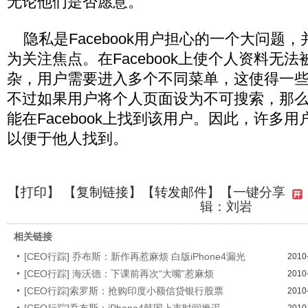
无论他们是否愿意。”
隐私是Facebook用户担心的一个大问题，并使
为关注焦点。在Facebook上使个人资料无
杂，用户需要进入多个不同菜单，这使得一
不过如果用户将个人页面设为不可搜索，那
能在Facebook上找到该用户。因此，许多
以便于他人找到。
【
打印
】 【
复制链接
】【
转发邮件
】
【一键分享
辑：刘岩
相关链接
[CEO行踪] 乔布斯：新作再惹麻烦 白版iPhone4漏光
2010
[CEO行踪] 海沃德：下课前再次“大嘴”惹麻烦
2010
[CEO行踪]索罗斯：抢购印度小额信贷银行股票
2010
[CEO行踪]乔布斯：iPhone4韩国上市时间推迟
2010