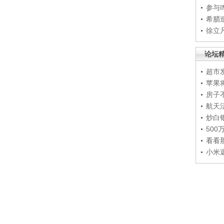
参与
希腊
徐立
论坛
超市
苹果
房子
航天
炒白
50
看看
小米