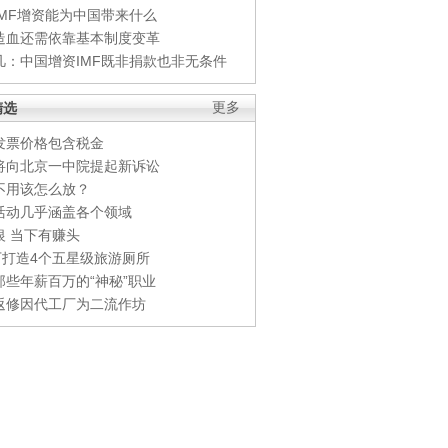
IMF增资能为中国带来什么
造血还需依靠基本制度变革
凡：中国增资IMF既非捐款也非无条件
精选
更多
发票价格包含税金
将向北京一中院提起新诉讼
不用该怎么放？
活动几乎涵盖各个领域
银 当下有赚头
0万打造4个五星级旅游厕所
那些年薪百万的“神秘”职业
返修因代工厂为二流作坊