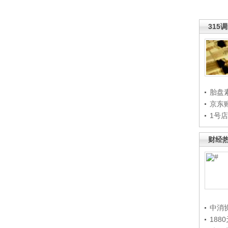
315
胎盘
京东
1号
财经
中消
188