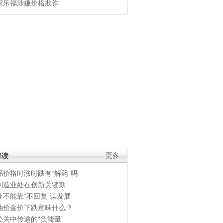
家乐福涉嫌价格欺诈
解读
更多
品价格时涨时跌有“解药”吗
制造业处在创新关键期
业不能靠“不回复”谋发展
油价金价下跌意味什么？
公关中传递的“负能量”