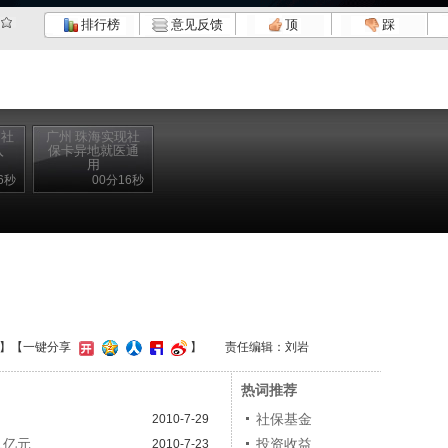
排行榜
意见反馈
顶
踩
月社
广州 珠海实现社
入
保卡异地就医通
用
6秒
00分16秒
】
【一键分享
】
责任编辑：刘岩
热词推荐
社保基金
2010-7-29
1亿元
投资收益
2010-7-23