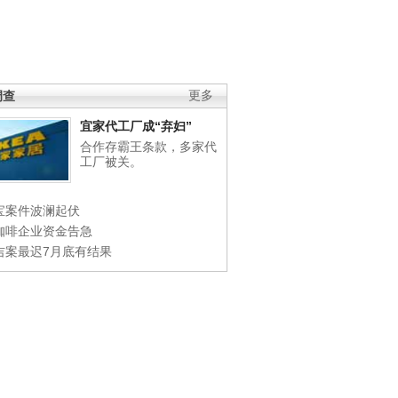
调查
更多
宜家代工厂成“弃妇”
合作存霸王条款，多家代
工厂被关。
宝案件波澜起伏
咖啡企业资金告急
吉案最迟7月底有结果