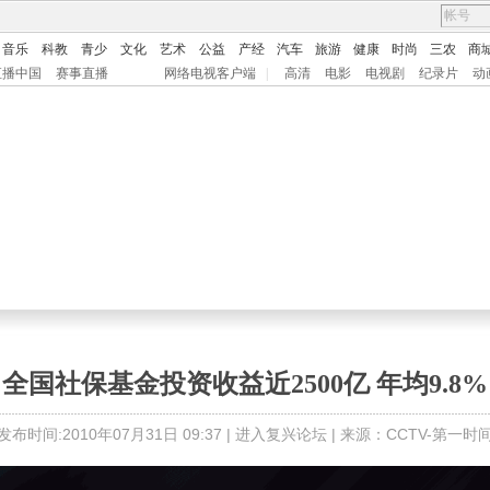
音乐
科教
青少
文化
艺术
公益
产经
汽车
旅游
健康
时尚
三农
商
直播中国
赛事直播
网络电视客户端
|
高清
电影
电视剧
纪录片
动
全国社保基金投资收益近2500亿 年均9.8%
发布时间:2010年07月31日 09:37 |
进入复兴论坛
| 来源：CCTV-第一时