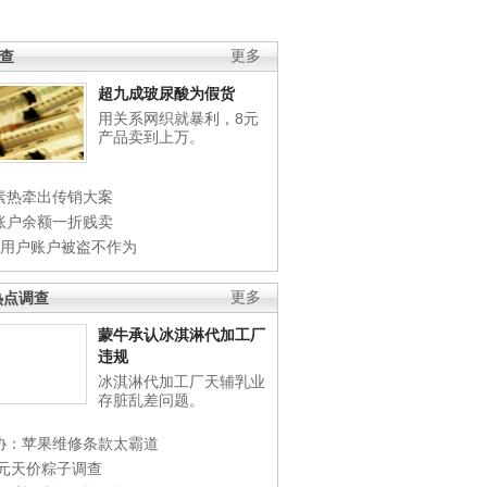
调查
更多
超九成玻尿酸为假货
用关系网织就暴利，8元
产品卖到上万。
素热牵出传销大案
账户余额一折贱卖
店用户账户被盗不作为
热点调查
更多
蒙牛承认冰淇淋代加工厂
违规
冰淇淋代加工厂天辅乳业
存脏乱差问题。
协：苹果维修条款太霸道
0元天价粽子调查