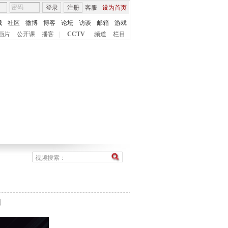
登录
注册
客服
设为首页
城
社区
微博
博客
论坛
访谈
邮箱
游戏
画片
公开课
播客
|
CCTV
频道
栏目
间