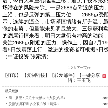
后，今日大盘重心继续上移，避免了技术形
场潜在的风险未除。一是2686点附近的压力
上沿，也是反弹的第二压力位——2686点受
示，连续的逼空，市场谨慎情绪有所升温，
涨的走势，但量能未见明显放大。三是获利
的翘尾行情来看，明日大盘仍有冲高的动能
关注2686点附近的压力。操作上，因自7月1
着5日线震荡上行，激进的投资者可根据5日
（中证投资 张索清）
1
2
3
下一页>>
【
打印
】 【
复制链接
】【
转发邮件
】
【一键分享
辑：王玉飞
相关链接
周二展望：关注十大板块潜力股(名单)
201
股指该调不调 多空双方谁主沉浮？
201