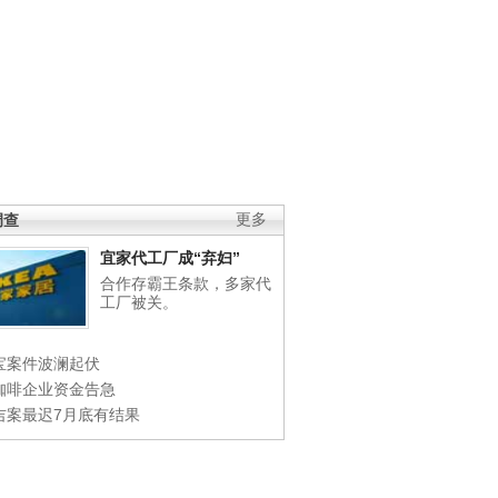
调查
更多
宜家代工厂成“弃妇”
合作存霸王条款，多家代
工厂被关。
宝案件波澜起伏
咖啡企业资金告急
吉案最迟7月底有结果