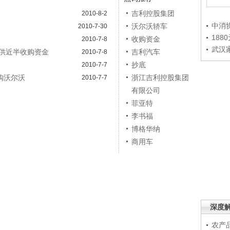
吉利控股集团
2010-8-2
中消
沃尔沃轿车
2010-7-30
188
收购资金
2010-7-8
武汉
供近半收购资金
吉利汽车
2010-7-8
抄底
2010-7-7
购沃尔沃
浙江吉利控股集团
2010-7-7
有限公司
菲亚特
李书福
博格华纳
商用车
深度
农产