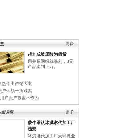
调查
更多
超九成玻尿酸为假货
用关系网织就暴利，8元
产品卖到上万。
素热牵出传销大案
账户余额一折贱卖
店用户账户被盗不作为
热点调查
更多
蒙牛承认冰淇淋代加工厂
违规
冰淇淋代加工厂天辅乳业