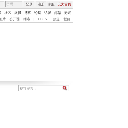
登录
注册
客服
设为首页
城
社区
微博
博客
论坛
访谈
邮箱
游戏
画片
公开课
播客
|
CCTV
频道
栏目