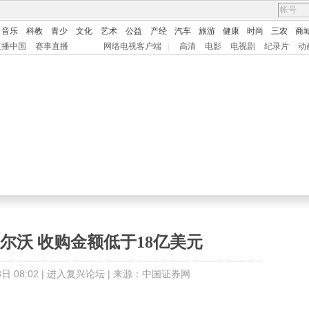
音乐
科教
青少
文化
艺术
公益
产经
汽车
旅游
健康
时尚
三农
商
直播中国
赛事直播
网络电视客户端
|
高清
电影
电视剧
纪录片
动
尔沃 收购金额低于18亿美元
 08:02 |
进入复兴论坛
| 来源：中国证券网