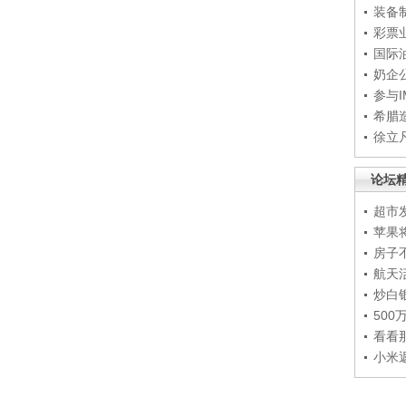
装备
彩票
国际
奶企
参与
希腊
徐立
论坛
超市
苹果
房子
航天
炒白
50
看看
小米