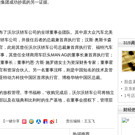
股集团成功抄底的另一证据。
了沃尔沃轿车公司的全球董事会团队。其中原大众汽车北美
沃轿车公司，并接任后者的总裁兼首席执行官；汉斯·奥斯卡森
315
官，此前其曾任沃尔沃轿车公司总裁兼首席执行官、福特汽车
事，其曾任全球商用车巨头MAN AG的董事长兼首席执行官；
董事长；董事约恩·方斯·施罗德女士为资深财务专家；董事霍
官和资深合伙人。另一名董事沈晖，则是中国知名的技术及管
亚特动力科技中国区首席执行官、博格华纳中国区总裁。
胎盘
京东
放权管理。李书福称，“收购完成后，沃尔沃轿车公司将独立
1号
部以及在瑞典和比利时的生产基地，在董事会授权下，管理层
财经
】
【一键分享
】
责任编辑：王玉飞
热词推荐