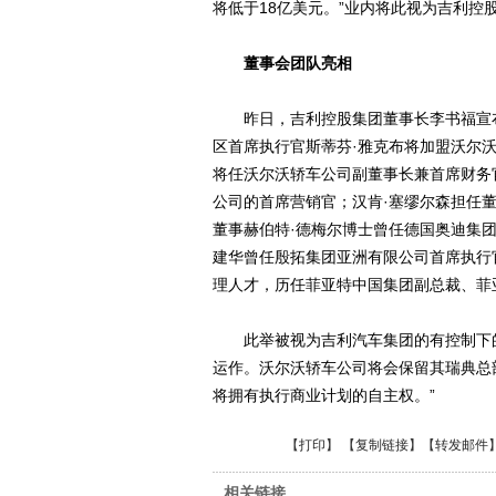
将低于18亿美元。”业内将此视为吉利控
董事会团队亮相
昨日，吉利控股集团董事长李书福宣布
区首席执行官斯蒂芬·雅克布将加盟沃尔
将任沃尔沃轿车公司副董事长兼首席财务
公司的首席营销官；汉肯·塞缪尔森担任董
董事赫伯特·德梅尔博士曾任德国奥迪集团
建华曾任殷拓集团亚洲有限公司首席执行
理人才，历任菲亚特中国集团副总裁、菲
此举被视为吉利汽车集团的有控制下的
运作。沃尔沃轿车公司将会保留其瑞典总
将拥有执行商业计划的自主权。”
【
打印
】 【
复制链接
】【
转发邮件
相关链接