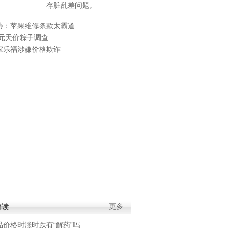
存脏乱差问题。
协：苹果维修条款太霸道
0元天价粽子调查
家乐福涉嫌价格欺诈
解读
更多
品价格时涨时跌有“解药”吗