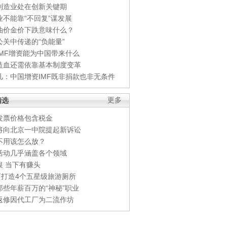
制造业处在创新关键期
业不能靠“不回复”谋发展
油价金价下跌意味什么？
公关中传递的“负能量”
IMF增资能为中国带来什么
造血还需依靠基本制度变革
凡：中国增资IMF既非捐款也非无条件
精选
更多
发票价格包含税金
将向北京一中院提起新诉讼
不用该怎么放？
活动几乎涵盖各个领域
银 当下有赚头
0万打造4个五星级旅游厕所
那些年薪百万的“神秘”职业
返修因代工厂为二流作坊