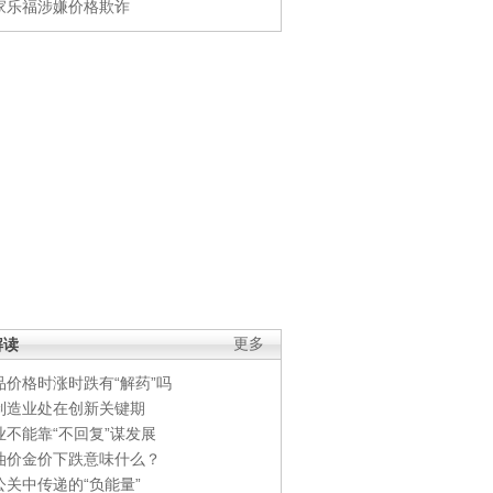
家乐福涉嫌价格欺诈
解读
更多
品价格时涨时跌有“解药”吗
制造业处在创新关键期
业不能靠“不回复”谋发展
油价金价下跌意味什么？
公关中传递的“负能量”