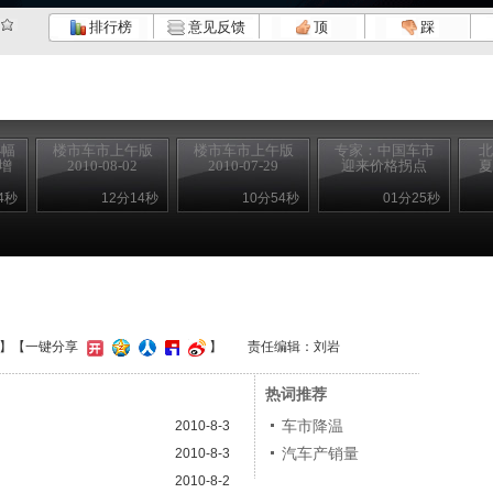
排行榜
意见反馈
顶
踩
小幅
楼市车市上午版
楼市车市上午版
专家：中国车市
北
增
2010-08-02
2010-07-29
迎来价格拐点
夏
4秒
12分14秒
10分54秒
01分25秒
】
【一键分享
】
责任编辑：刘岩
热词推荐
车市降温
2010-8-3
汽车产销量
2010-8-3
2010-8-2