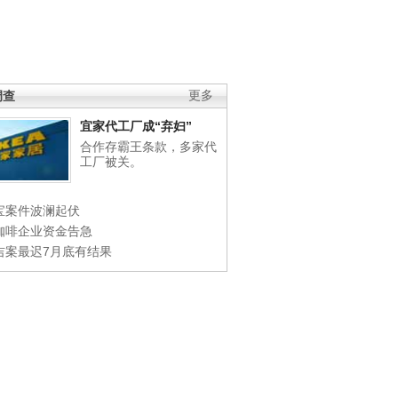
调查
更多
宜家代工厂成“弃妇”
合作存霸王条款，多家代
工厂被关。
宝案件波澜起伏
咖啡企业资金告急
吉案最迟7月底有结果