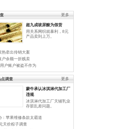
调查
更多
超九成玻尿酸为假货
用关系网织就暴利，8元
产品卖到上万。
素热牵出传销大案
账户余额一折贱卖
店用户账户被盗不作为
热点调查
更多
蒙牛承认冰淇淋代加工厂
违规
冰淇淋代加工厂天辅乳业
存脏乱差问题。
协：苹果维修条款太霸道
0元天价粽子调查