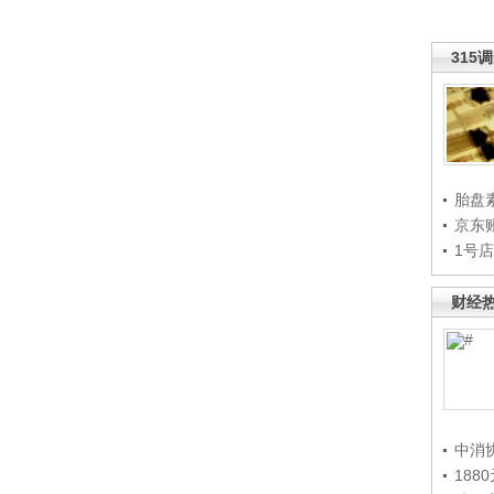
315
胎盘
京东
1号
财经
中消
188