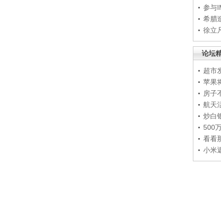
参与
希腊
徐立
论坛
超市
苹果
房子
航天
炒白
50
看看
小米