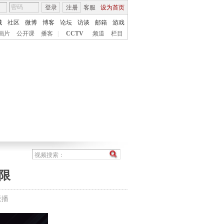
登录
注册
客服
设为首页
城
社区
微博
博客
论坛
访谈
邮箱
游戏
画片
公开课
播客
|
CCTV
频道
栏目
限
联播