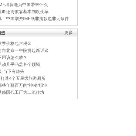
IMF增资能为中国带来什么
造血还需依靠基本制度变革
凡：中国增资IMF既非捐款也非无条件
精选
更多
发票价格包含税金
将向北京一中院提起新诉讼
不用该怎么放？
活动几乎涵盖各个领域
银 当下有赚头
0万打造4个五星级旅游厕所
那些年薪百万的“神秘”职业
返修因代工厂为二流作坊