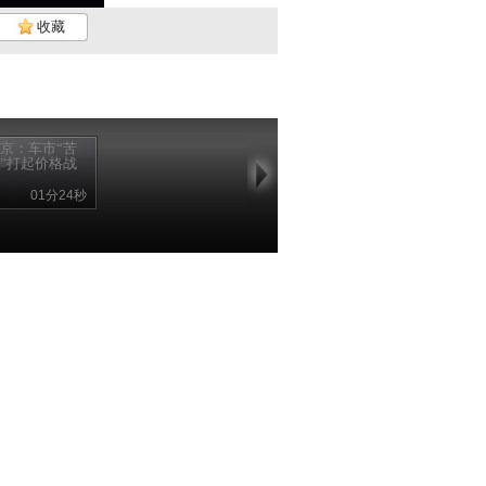
收藏
京：车市“苦
”打起价格战
01分24秒