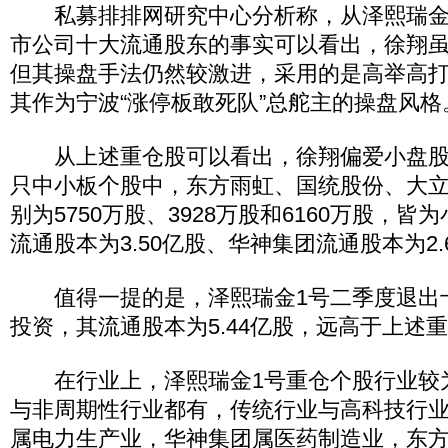
私募排排网研究中心分析称，从泽熙瑞金1
市公司十大流通股东的事实可以看出，徐翔
但其操盘手法仍然较激进，采用的是高举高
其作为宁波“涨停板敢死队”总舵主的操盘风格
从上述重仓股可以看出，徐翔偏爱小盘股
只中小板个股中，东方雨虹、国统股份、大
别为5750万股、3928万股和6160万股，
流通股本为3.50亿股、华神集团流通股本为2.
值得一提的是，泽熙瑞金1号二季度退出
投资，其流通股本为5.44亿股，远高于上述
在行业上，泽熙瑞金1号重仓个股行业较
与非周期性行业都有，传统行业与高科技行
属电力生产业，华神集团属医药制造业，东