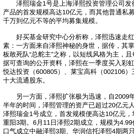
泽熙瑞金1号是上海泽熙投资管理公司发
产品的首发规模高达10亿元，而其他普通私
千万到亿元不等的平均募集规模。
好买基金研究中心分析称，泽熙迅速走红
素：一方面来自泽熙神秘的身世，据传，其
板敢死队“总舵主”之称，以短线风格为主，
据可查询的公开资料，泽熙在一季度买入彩虹股
悦达投资（600805）、莱宝高科（00210
十大流通股东。
另一方面，泽熙扩张极为迅速，自2009年
半年的时间，泽熙管理的资产已超过20亿元人
泽熙瑞金1号成立，首发规模便高达10亿元
重阳3期。6月11日泽熙2期成立，规模为4.9
口气成立中融泽熙3期、华润信托泽熙4期两