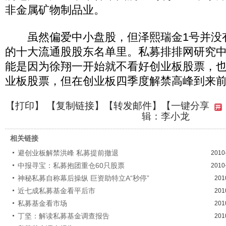
非金属矿物制品业。
虽然偏爱中小盘股，但泽熙瑞金1号并没
的十大流通股股东名单里。私募排排网研究
能是因为徐翔一开始就不看好创业板股票，
业板股票，但在创业板四季度解禁高峰到来
【
打印
】 【
复制链接
】【
转发邮件
】
【一键分享
辑：李小龙
相关链接
避创业板解禁洪峰 私募提前撤退
2010
中报寻宝：私募抱团重仓60只股票
2010
神秘私募自称幕后操纵 巨资助特立A“秒停”
201
近七成私募基金看平后市
201
私募基金看市场
201
丁坚：解读私募基金调查报告
201