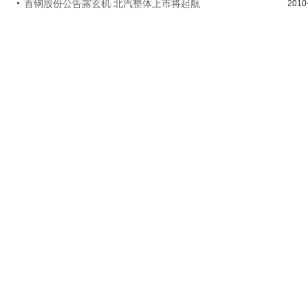
首钢股份公告露玄机 北汽整体上市将起航
2010