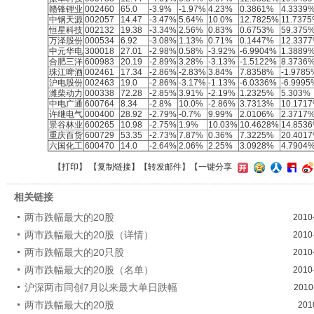
赣锋锂业
002460
65.0
-3.9%
-1.97%
4.23%
0.3861%
4.3339
中钢天源
002057
14.47
-3.47%
5.64%
10.0%
12.7825%
11.737
恒星科技
002132
19.38
-3.34%
2.56%
0.83%
0.6753%
59.375
万泽股份
000534
6.92
-3.08%
1.13%
0.71%
0.1447%
12.337
中元华电
300018
27.01
-2.98%
0.58%
-3.92%
-6.9904%
1.3889
合肥三洋
600983
20.19
-2.89%
3.28%
-3.13%
-1.5122%
8.3736
珠江啤酒
002461
17.34
-2.86%
-2.83%
3.84%
7.8358%
-1.9785
沪电股份
002463
19.0
-2.86%
-3.17%
-1.13%
-6.0336%
-6.9995
潍柴动力
000338
72.28
-2.85%
3.91%
-2.19%
1.2325%
5.303%
中电广通
600764
8.34
-2.8%
10.0%
-2.86%
3.7313%
10.171
许继电气
000400
28.92
-2.79%
-0.7%
9.99%
2.0106%
2.3717
景谷林业
600265
10.98
-2.75%
1.9%
10.03%
10.4628%
14.853
重庆百货
600729
53.35
-2.73%
7.87%
0.36%
7.3225%
20.401
六国化工
600470
14.0
-2.64%
2.06%
2.25%
3.0928%
4.7904
【
打印
】 【
复制链接
】【
转发邮件
】
【一键分享
相关链接
两市跌幅最大的20股
2010
两市跌幅最大的20股（详情）
2010
两市跌幅最大的20只股
2010
两市跌幅最大的20股（名单）
2010
沪深两市同创7月以来最大单日跌幅
2010
两市跌幅最大的20股
201