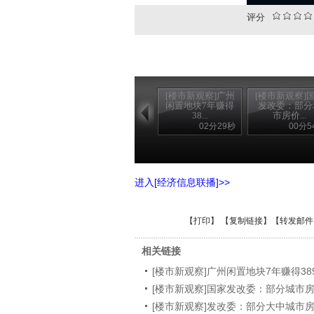
评分
[楼市新观察]广州
[楼市新观察]
闲置地块7年赚得
发改委：部分
38...
市房价...
02分29秒
00分5
进入[经济信息联播]>>
【
打印
】 【
复制链接
】【
转发邮件
相关链接
[楼市新观察]广州闲置地块7年赚得38
[楼市新观察]国家发改委：部分城市
[楼市新观察]发改委：部分大中城市