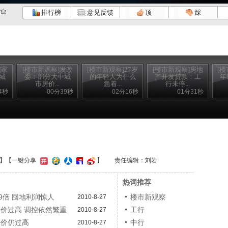
排行榜
意见反馈
顶
踩
国家
[楼市新观察]发改
[楼市新观察]27岁
[楼市新观察]房地
[楼
城
委：部分大中城
的年轻人为什么
产开发贷款：工
年
市房价...
急着...
行未停...
4秒
00分39秒
02分16秒
01分31秒
】
【一键分享
】
责任编辑：刘岩
热词推荐
9倍 囤地利润惊人
楼市新观察
2010-8-27
房价过高 调控依然繁重
工行
2010-8-27
房价仍过高
中行
2010-8-27