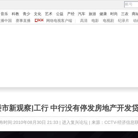
音乐
科教
青少
文化
艺术
公益
产经
汽车
旅游
健康
时尚
三农
商
直播中国
赛事直播
网络电视客户端
|
高清
电影
电视剧
纪录片
动
楼市新观察]工行 中行没有停发房地产开发
布时间:2010年08月30日 21:33 |
进入复兴论坛
| 来源：CCTV-经济信息