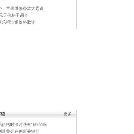
协：苹果维修条款太霸道
0元天价粽子调查
家乐福涉嫌价格欺诈
解读
更多
品价格时涨时跌有“解药”吗
制造业处在创新关键期