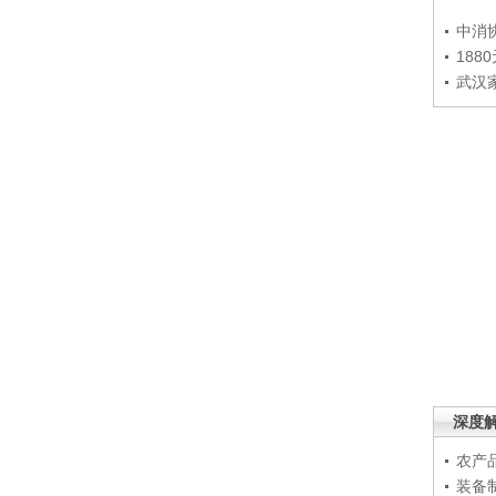
中消
188
武汉
深度
农产
装备