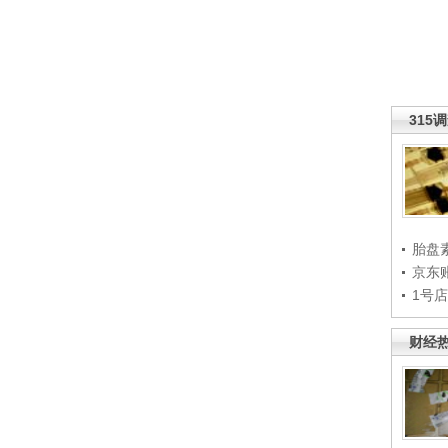
315
胎盘
京东
1号
财经