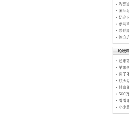
彩票
国际
奶企
参与
希腊
徐立
论坛
超市
苹果
房子
航天
炒白
50
看看
小米