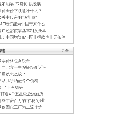
业不能靠“不回复”谋发展
油价金价下跌意味什么？
公关中传递的“负能量”
IMF增资能为中国带来什么
造血还需依靠基本制度变革
凡：中国增资IMF既非捐款也非无条件
精选
更多
发票价格包含税金
将向北京一中院提起新诉讼
不用该怎么放？
活动几乎涵盖各个领域
银 当下有赚头
0万打造4个五星级旅游厕所
那些年薪百万的“神秘”职业
返修因代工厂为二流作坊