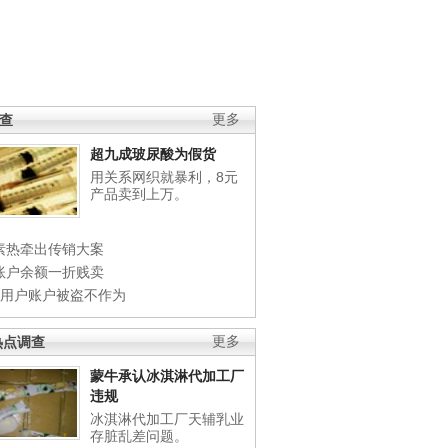
调查
更多
超九成玻尿酸为假货
用关系网织就暴利，8元
产品卖到上万。
素热牵出传销大案
账户余额一折贱卖
店用户账户被盗不作为
热点调查
更多
蒙牛承认冰淇淋代加工厂
违规
冰淇淋代加工厂天辅乳业
存脏乱差问题。