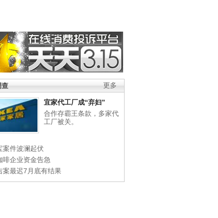
调查
更多
宜家代工厂成“弃妇”
合作存霸王条款，多家代
工厂被关。
宝案件波澜起伏
咖啡企业资金告急
吉案最迟7月底有结果