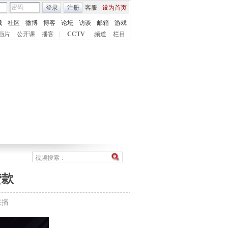
登录
注册
客服
设为首页
城
社区
微博
博客
论坛
访谈
邮箱
游戏
画片
公开课
播客
|
CCTV
频道
栏目
贷款
联播