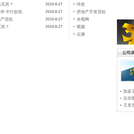
着买房？
停发
2010-8-27
停 中行欲拓
房地产开发贷款
2010-8-27
地产贷款
央视网
2010-8-27
买房？
视频
2010-8-27
点播
公司
加多
后谷
王老