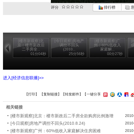
评分
排行榜
意
[楼市新观察]北
[今日观察]房地产
[楼市新观察]广
京：楼市新政后
调控不回头
州：60%低收入
二手房全...
(2010...
家庭解...
01分04秒
25分56秒
00分27秒
进入[经济信息联播]>>
【
打印
】 【
复制链接
】【
转发邮件
】
【一键分享
相关链接
[楼市新观察]北京：楼市新政后二手房全款购房比例激增
2010
[今日观察]房地产调控不回头(2010.8.24)
2010
[楼市新观察]广州：60%低收入家庭解决住房困难
2010