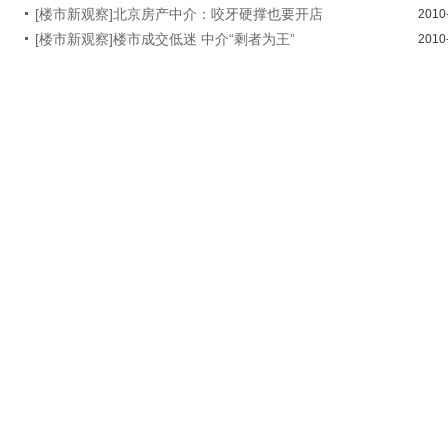
[楼市新观察]北京房产中介：咬牙硬撑也要开店
2010
[楼市新观察]楼市成交低迷 中介“剩者为王”
2010