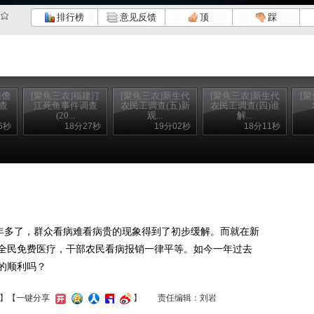
排行榜
意见反馈
顶
踩
南儋
[聚焦三农]福建汀
[聚焦三农]新生代
[聚焦三农]新生代
[
查
江死鱼事件调查
农民工调查(五)新
农民工调查(四)谁
(20...
观...
解...
6秒
18分27秒
19分02秒
18分11秒
多了，群众看病难看病贵的现象得到了初步缓解。而就在新
全民免费医疗，干部农民看病报销一律平等。如今一年过去
的顺利吗？
】
【一键分享
】
责任编辑：刘岩