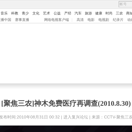
音乐
科教
青少
文化
艺术
公益
产经
汽车
旅游
健康
时尚
三农
商
直播中国
赛事直播
网络电视客户端
|
高清
电影
电视剧
纪录片
动
[聚焦三农]神木免费医疗再调查(2010.8.30)
发布时间:2010年08月31日 00:32 |
进入复兴论坛
| 来源：CCTV-聚焦三