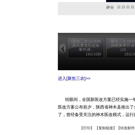
评分
[聚焦三农]云南鹤
[聚焦三农]海
庆儿童血铅超标
州改厕事件调
事件调...
(20...
18分33秒
18分2
进入[聚焦三农]>>
转眼间，全国新医改方案已经实施一年
医改方案公布前夕，陕西省神木县推出了
了，曾经备受关注的神木医改模式，运行
【
打印
】 【
复制链接
】【
转发邮件