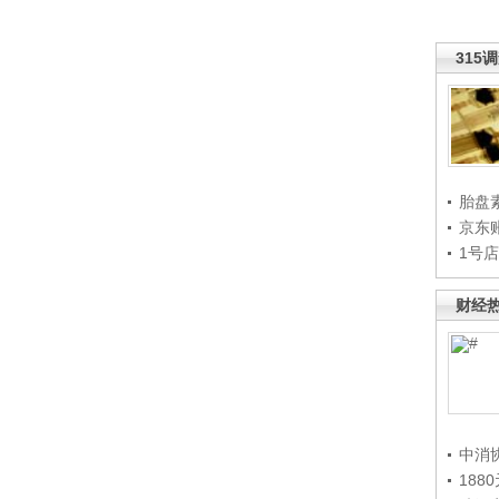
315
胎盘
京东
1号
财经
中消
188