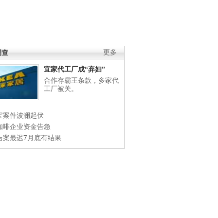
调查
更多
宜家代工厂成“弃妇”
合作存霸王条款，多家代
工厂被关。
宝案件波澜起伏
咖啡企业资金告急
吉案最迟7月底有结果