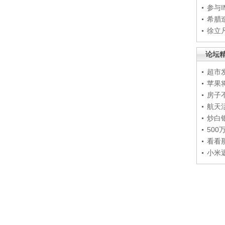
参与
希腊
徐立
论坛
超市
苹果
房子
航天
炒白
50
看看
小米