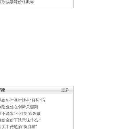
家乐福涉嫌价格欺诈
解读
更多
品价格时涨时跌有“解药”吗
制造业处在创新关键期
业不能靠“不回复”谋发展
油价金价下跌意味什么？
公关中传递的“负能量”