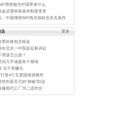
IMF增资能为中国带来什么
造血还需依靠基本制度变革
凡：中国增资IMF既非捐款也非无条件
精选
更多
发票价格包含税金
将向北京一中院提起新诉讼
不用该怎么放？
活动几乎涵盖各个领域
银 当下有赚头
0万打造4个五星级旅游厕所
那些年薪百万的“神秘”职业
返修因代工厂为二流作坊