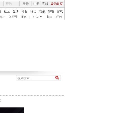
登录
注册
客服
设为首页
城
社区
微博
博客
论坛
访谈
邮箱
游戏
画片
公开课
播客
|
CCTV
频道
栏目
农