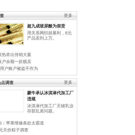
调查
更多
超九成玻尿酸为假货
用关系网织就暴利，8元
产品卖到上万。
素热牵出传销大案
账户余额一折贱卖
店用户账户被盗不作为
热点调查
更多
蒙牛承认冰淇淋代加工厂
违规
冰淇淋代加工厂天辅乳业
存脏乱差问题。
协：苹果维修条款太霸道
0元天价粽子调查