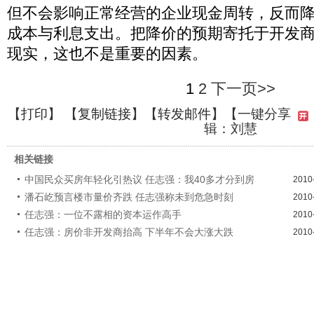
但不会影响正常经营的企业现金周转，反而
成本与利息支出。把降价的预期寄托于开发
现实，这也不是重要的因素。
1
2
下一页>>
【
打印
】 【
复制链接
】【
转发邮件
】
【一键分享
辑：刘慧
相关链接
中国民众买房年轻化引热议 任志强：我40多才分到房
2010
潘石屹预言楼市量价齐跌 任志强称未到危急时刻
2010
任志强：一位不露相的资本运作高手
2010
任志强：房价非开发商抬高 下半年不会大涨大跌
2010