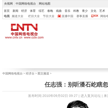
央视网
|
中国网络电视台
|
网站地图
首页
新闻
经济
体育
综艺
春晚
戏曲
音乐
科教
青少
文化
艺术
电视
频道大全
栏目大全
节目大全
直播中国
赛事直播
网络
中国网络电视台
>
经济台
>
图文频道
>
任志强：别听潘石屹瞎
发布时间:2010年09月02日 09:27 |
进入复兴论坛
| 