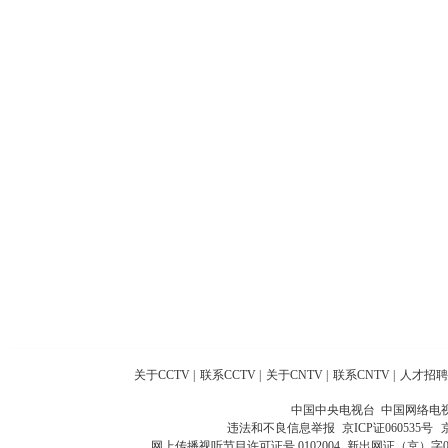
关于CCTV
|
联系CCTV
|
关于CNTV
|
联系CNTV
|
人才招聘
中国中央电视台 中国网络电
违法和不良信息举报
京ICP证060535号
网上传播视听节目许可证号 0102004
新出网证（京）字0