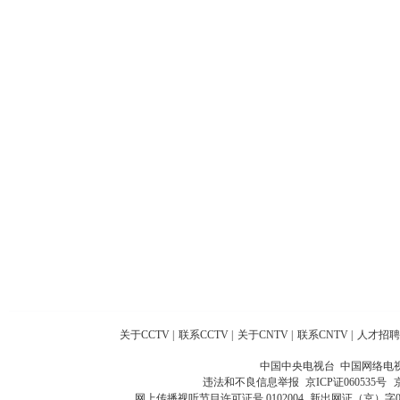
关于CCTV
|
联系CCTV
|
关于CNTV
|
联系CNTV
|
人才招聘
中国中央电视台 中国网络电
违法和不良信息举报
京ICP证060535号
网上传播视听节目许可证号 0102004
新出网证（京）字0