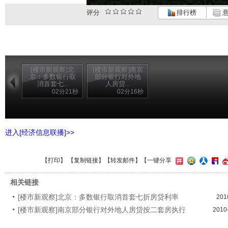
评分
排行榜
意
[楼市新观察]北
[楼市新观察]南京
京：多数银行取
部分银行对外地
消首套七...
人房贷...
02分21秒
02分16秒
进入[经济信息联播]>>
【
打印
】 【
复制链接
】【
转发邮件
】
【一键分享
相关链接
[楼市新观察]北京：多数银行取消首套七折房贷利率
201
[楼市新观察]南京部分银行对外地人房贷按二套房执行
2010