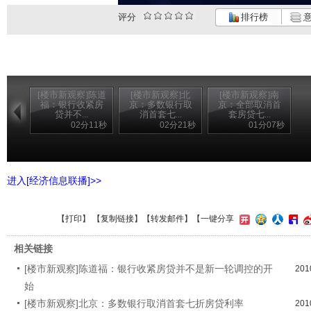
评分
排行榜
意
[楼市新观察]陈道
[楼市新观察]北
[楼市新观察]南
福：银行收紧房
京：多数银行取
京：全部取消首
贷并不...
消首套七...
套房贷七...
02分11秒
02分21秒
01分07秒
进入[经济信息联播]>>
【
打印
】 【
复制链接
】【
转发邮件
】
【一键分享
相关链接
[楼市新观察]陈道福：银行收紧房贷并不是新一轮调控的开
201
始
[楼市新观察]北京：多数银行取消首套七折房贷利率
201