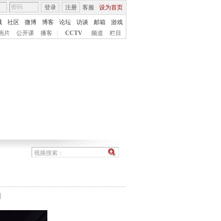
登录
注册
客服
设为首页
城
社区
微博
博客
论坛
访谈
邮箱
游戏
画片
公开课
播客
|
CCTV
频道
栏目
间