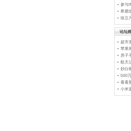
参与
希腊
徐立
论坛
超市
苹果
房子
航天
炒白
50
看看
小米