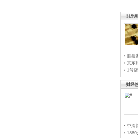
315
胎盘
京东
1号
财经
中消
188