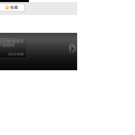
收藏
昨日之最]最家常
的律师
00分40秒