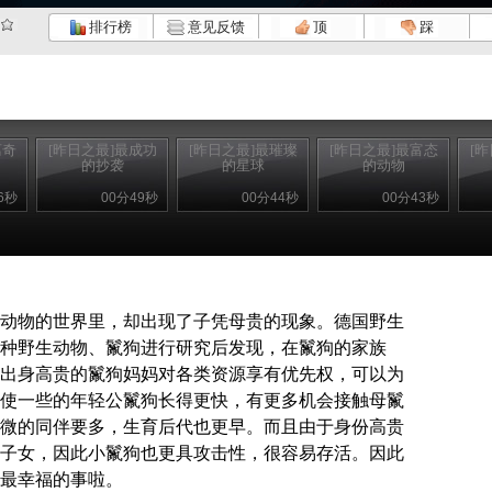
排行榜
意见反馈
顶
踩
离奇
[昨日之最]最成功
[昨日之最]最璀璨
[昨日之最]最富态
[
的抄袭
的星球
的动物
6秒
00分49秒
00分44秒
00分43秒
动物的世界里，却出现了子凭母贵的现象。德国野生
种野生动物、鬣狗进行研究后发现，在鬣狗的家族
出身高贵的鬣狗妈妈对各类资源享有优先权，可以为
使一些的年轻公鬣狗长得更快，有更多机会接触母鬣
微的同伴要多，生育后代也更早。而且由于身份高贵
子女，因此小鬣狗也更具攻击性，很容易存活。因此
最幸福的事啦。