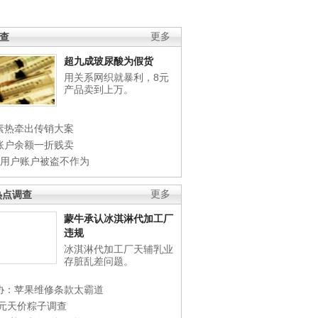
调查
更多
超九成玻尿酸为假货
用关系网织就暴利，8元
产品卖到上万。
素热牵出传销大案
账户余额一折贱卖
店用户账户被盗不作为
热点调查
更多
蒙牛承认冰淇淋代加工厂
违规
冰淇淋代加工厂天辅乳业
存脏乱差问题。
协：苹果维修条款太霸道
0元天价粽子调查