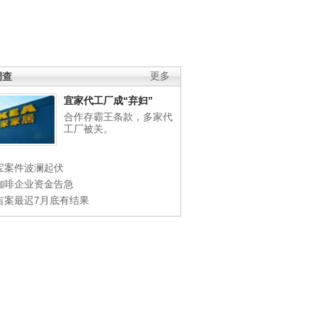
调查
更多
宜家代工厂成“弃妇”
合作存霸王条款，多家代
工厂被关。
宝案件波澜起伏
咖啡企业资金告急
吉案最迟7月底有结果