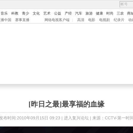
音乐
科教
青少
文化
艺术
公益
产经
汽车
旅游
健康
时尚
三农
商
直播中国
赛事直播
网络电视客户端
|
高清
电影
电视剧
纪录片
动
[昨日之最]最享福的血缘
发布时间:2010年09月15日 09:23 |
进入复兴论坛
| 来源：CCTV-第一时