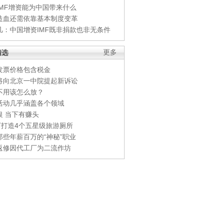
IMF增资能为中国带来什么
造血还需依靠基本制度变革
凡：中国增资IMF既非捐款也非无条件
精选
更多
发票价格包含税金
将向北京一中院提起新诉讼
不用该怎么放？
活动几乎涵盖各个领域
银 当下有赚头
0万打造4个五星级旅游厕所
那些年薪百万的“神秘”职业
返修因代工厂为二流作坊