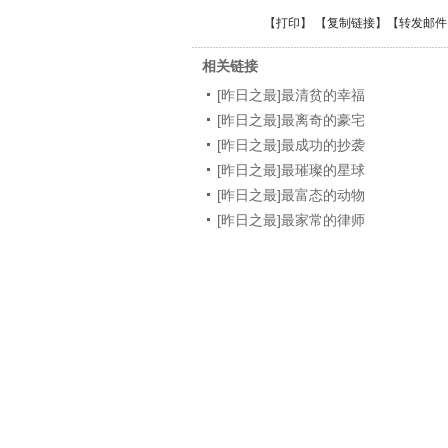
【
打印
】 【
复制链接
】【
转发邮件
相关链接
[昨日之最]最清贫的幸福
[昨日之最]最离奇的豪宅
[昨日之最]最成功的抄袭
[昨日之最]最璀璨的星球
[昨日之最]最富态的动物
[昨日之最]最家常的律师