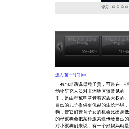
评分
[昨日之最]最清贫
[昨日之最]最
的幸福
的豪宅
00分46秒
01分0
进入[第一时间]>>
有句老话说母凭子贵，可是在一些
动物研究人员对非洲地区较常见的一
里，是由母鬣狗掌管着家族大权的。
自己的儿子提供更优越的生长环境，
狗，使它们繁育子女的机会比出身低
的母鬣狗会把某种激素遗传给自己的
对小鬣狗们来说，有一个好妈妈就是