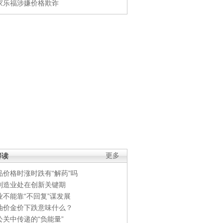
家乐福涉嫌价格欺诈
解读
更多
品价格时涨时跌有“解药”吗
制造业处在创新关键期
业不能靠“不回复”谋发展
油价金价下跌意味什么？
公关中传递的“负能量”