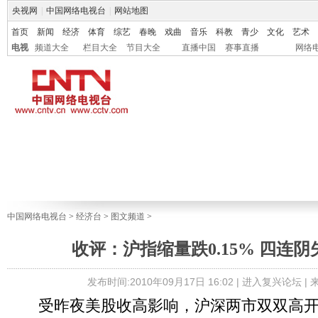
央视网
|
中国网络电视台
|
网站地图
首页
新闻
经济
体育
综艺
春晚
戏曲
音乐
科教
青少
文化
艺术
电视
频道大全
栏目大全
节目大全
直播中国
赛事直播
网络
中国网络电视台
>
经济台
>
图文频道
>
收评：沪指缩量跌0.15% 四连阴失
发布时间:2010年09月17日 16:02 |
进入复兴论坛
|
受昨夜美股收高影响，沪深两市双双高开