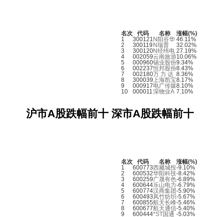
名次
代码
名称
涨幅(%)
1
300121
N阳谷华
46.11%
2
300119
N瑞普
32.02%
3
300120
N经纬电
27.19%
4
002059
云南旅游
10.06%
5
000960
锡业股份
9.34%
6
002237
恒邦股份
8.43%
7
002180
万 力 达
8.36%
8
300039
上海凯宝
8.17%
9
000917
电广传媒
8.10%
10
000011
深物业A
7.10%
沪市A股跌幅前十
深市A股跌幅前十
名次
代码
名称
涨幅(%)
1
600773
西藏城投
-9.10%
2
600532
华阳科技
-8.42%
3
600259
广晟有色
-6.89%
4
600644
乐山电力
-6.79%
5
600774
汉商集团
-5.90%
6
600493
凤竹纺织
-5.67%
7
600855
航天长峰
-5.46%
8
600677
航天通信
-5.40%
9
600444
*ST国通
-5.03%