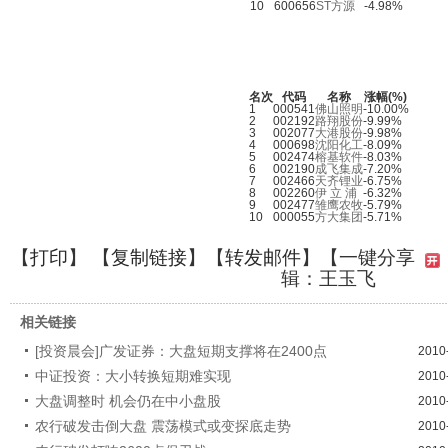
10
600656
ST方源
-4.98%
名次
代码
名称
涨幅(%)
1
000541
佛山照明
-10.00%
2
002192
路翔股份
-9.99%
3
002077
大港股份
-9.98%
4
000698
沈阳化工
-8.09%
5
002474
榕基软件
-8.03%
6
002190
成飞集成
-7.20%
7
002466
天齐锂业
-6.75%
8
002260
伊 立 浦
-6.32%
9
002477
雏鹰农牧
-5.79%
10
000055
方大集团
-5.71%
【
打印
】 【
复制链接
】【
转发邮件
】
【一键分享
辑：王玉飞
相关链接
[投资晨会]广发证券：大盘短期支撑将在2400点
2010
中证投资：大小转换短期难实现
2010
大盘调整时 机会仍在中小盘股
2010
农行破发击倒大盘 震荡模式或变探底走势
2010