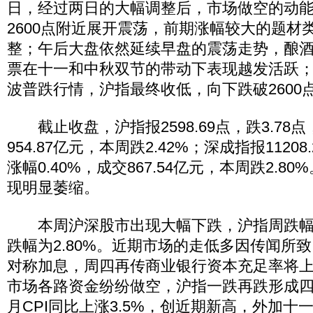
日，经过两日的大幅调整后，市场做空的动
2600点附近展开震荡，前期涨幅较大的题材
整；午后大盘依然延续早盘的震荡走势，酿
票在十一和中秋双节的带动下表现越发活跃
波普跌行情，沪指最终收低，向下跌破2600
截止收盘，沪指报2598.69点，跌3.78点
954.87亿元，本周跌2.42%；深成指报11208.
涨幅0.40%，成交867.54亿元，本周跌2.8
现明显萎缩。
本周沪深股市出现大幅下跌，沪指周跌幅为2
跌幅为2.80%。近期市场的走低多因传闻所
对称加息，周四再传商业银行资本充足率将上
市场各路资金纷纷做空，沪指一跌再跌形成四
月CPI同比上涨3.5%，创近期新高，外加十