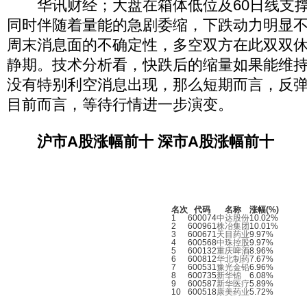
华讯财经；大盘在箱体低位及60日线支撑
同时伴随着量能的急剧委缩，下跌动力明显
周末消息面的不确定性，多空双方在此双双
静期。技术分析看，快跌后的缩量如果能维
没有特别利空消息出现，那么短期而言，反
目前而言，等待行情进一步演变。
沪市A股涨幅前十
深市A股涨幅前十
名次
代码
名称
涨幅(%)
1
600074
中达股份
10.02%
2
600961
株冶集团
10.01%
3
600671
天目药业
9.97%
4
600568
中珠控股
9.97%
5
600132
重庆啤酒
8.96%
6
600812
华北制药
7.67%
7
600531
豫光金铅
6.96%
8
600735
新华锦
6.08%
9
600587
新华医疗
5.89%
10
600518
康美药业
5.72%