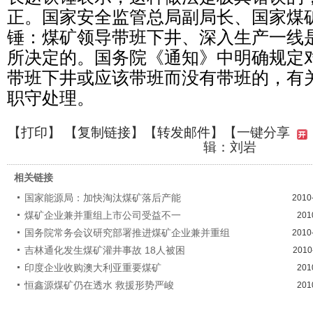
正。国家安全监管总局副局长、国家煤
锤：煤矿领导带班下井、深入生产一线
所决定的。国务院《通知》中明确规定
带班下井或应该带班而没有带班的，有
职守处理。
【
打印
】 【
复制链接
】【
转发邮件
】
【一键分享
辑：刘岩
相关链接
国家能源局：加快淘汰煤矿落后产能
2010
煤矿企业兼并重组上市公司受益不一
201
国务院常务会议研究部署推进煤矿企业兼并重组
2010
吉林通化发生煤矿灌井事故 18人被困
2010
印度企业收购澳大利亚重要煤矿
201
恒鑫源煤矿仍在透水 救援形势严峻
201