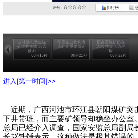
评分
排行榜
意
吉林通化发生煤
印度企业收购澳
恒鑫源煤矿仍在
矿灌井事故 18人
大利亚重要煤矿
透水 救援形势严
被困
峻
00分15秒
00分21秒
00分22秒
进入[第一时间]>>
近期，广西河池市环江县朝阳煤矿突
下井带班，而主要矿领导却稳坐办公室
总局已经介入调查，国家安监总局副局
长赵铁锤表示，这种做法是极其错误的