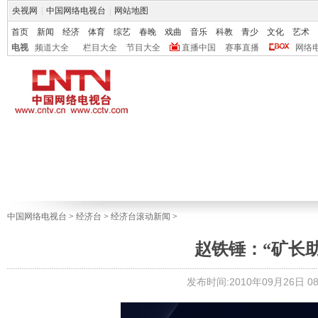
央视网
|
中国网络电视台
|
网站地图
首页
新闻
经济
体育
综艺
春晚
戏曲
音乐
科教
青少
文化
艺术
电视
频道大全
栏目大全
节目大全
直播中国
赛事直播
网络
中国网络电视台
>
经济台
>
经济台滚动新闻
>
赵铁锤：“矿长
发布时间:2010年09月26日 08: