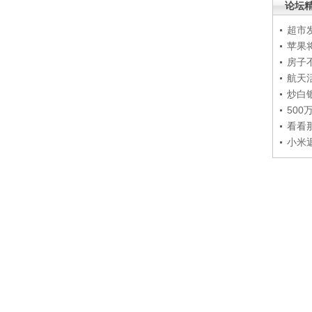
论坛
超市
苹果
房子
航天
炒白
50
看看
小米