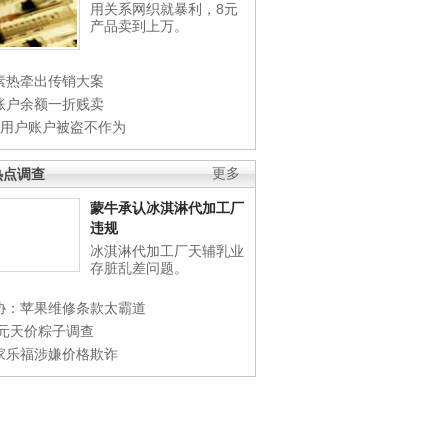
用关系网织就暴利，8元
产品卖到上万。
素热牵出传销大案
账户余额一折贱卖
店用户账户被盗不作为
热点调查
更多
蒙牛承认冰淇淋代加工厂
违规
冰淇淋代加工厂天辅乳业
存脏乱差问题。
协：苹果维修条款太霸道
0元天价粽子调查
家乐福涉嫌价格欺诈