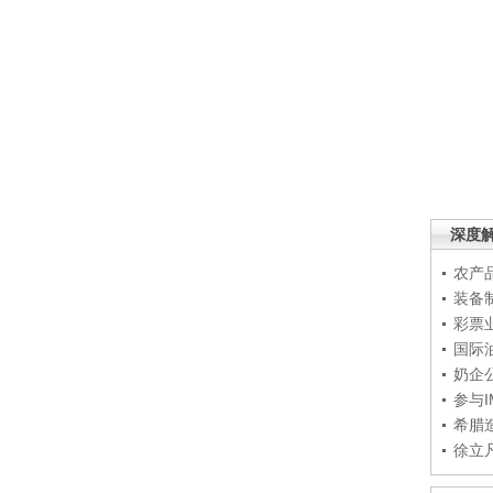
深度
农产
装备
彩票
国际
奶企
参与
希腊
徐立