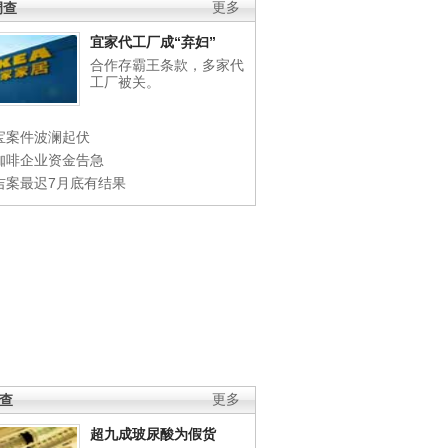
调查
更多
宜家代工厂成“弃妇”
合作存霸王条款，多家代
工厂被关。
宝案件波澜起伏
咖啡企业资金告急
吉案最迟7月底有结果
调查
更多
超九成玻尿酸为假货