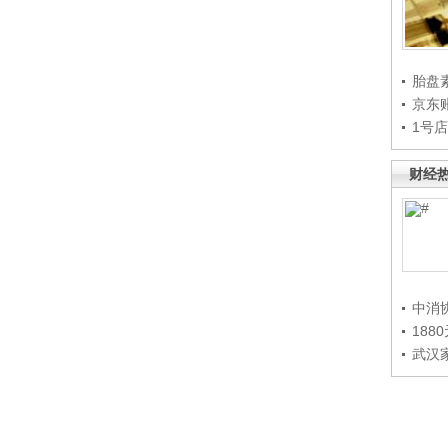
胎盘
京东
1号
财经
中消
188
武汉