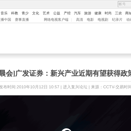
音乐
科教
青少
文化
艺术
公益
产经
汽车
旅游
健康
时尚
三农
商
直播中国
赛事直播
网络电视客户端
|
高清
电影
电视剧
纪录片
动
资晨会]广发证券：新兴产业近期有望获得政
发布时间:2010年10月12日 10:57 |
进入复兴论坛
| 来源：CCTV-交易时