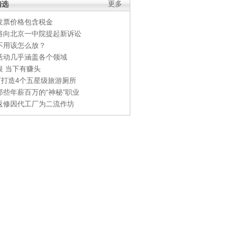
精选
更多
发票价格包含税金
将向北京一中院提起新诉讼
不用该怎么放？
活动几乎涵盖各个领域
银 当下有赚头
0万打造4个五星级旅游厕所
那些年薪百万的“神秘”职业
返修因代工厂为二流作坊