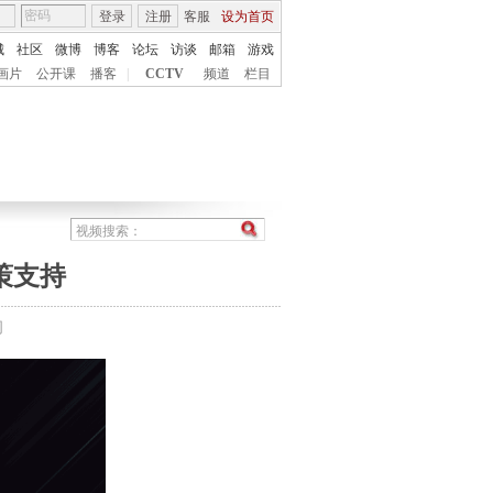
登录
注册
客服
设为首页
城
社区
微博
博客
论坛
访谈
邮箱
游戏
画片
公开课
播客
|
CCTV
频道
栏目
策支持
间