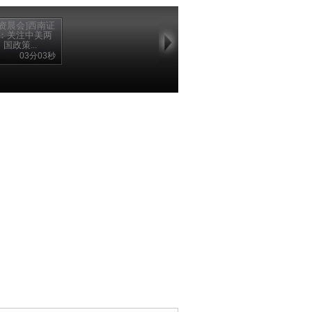
投资晨会]西南证
：关注中美两
国政策...
03分03秒