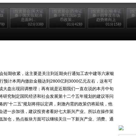
发证
[投资晨会]英大证
[投资晨会]西南证
[投资晨会]银泰证
[
 煤
券：国庆假期消
券：关注国际货
券：四季度市场
券
息面利...
币政策...
趋势将向上
7秒
02分33秒
01分42秒
01分15秒
会短期收紧，这主要是关注到近期央行通知工农中建等六家银
预计本周内缴款金额达到2800亿到3000亿元左右，这有可
成大盘出现回调整理；再有就是近期我们一直在说的本月中旬
将研究制定国民经济和社会发展第十二个五年规划的建议等问
略的“十二五”规划将得以定调，刺激内需的政策仍将延续，他
会进一步加强，建议投资者看好七大新兴产业。所以在操作策
低加仓，热点板块方面可以继续关注一下新兴产业、消费、通