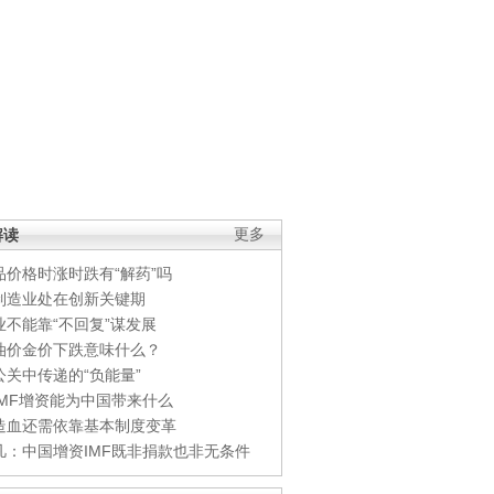
解读
更多
品价格时涨时跌有“解药”吗
制造业处在创新关键期
业不能靠“不回复”谋发展
油价金价下跌意味什么？
公关中传递的“负能量”
IMF增资能为中国带来什么
造血还需依靠基本制度变革
凡：中国增资IMF既非捐款也非无条件