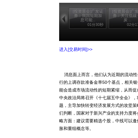
[投资晨会]广发证
[投资晨会]广
券：我国短期加
券：关注低碳
息可能...
炭 ...
01分30秒
02分1
进入[交易时间]>>
消息面上而言，他们认为近期的流动性
行的上调存款准备金率50个基点，相关银行
能会造成市场流动性的短期紧缩，从而促
中央政治局将召开《十七届五中全会》，
题，主导加快转变经济发展方式的攻坚策
们判断，国家对于新兴产业的支持力度将
略方面：建议需要精选个股，中线可以逢
胀和重组概念等。