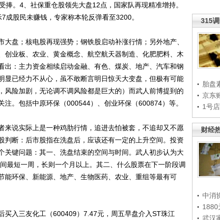
受捧。4、社保重仓股领先大盘12点，国家队再现精准增持。
7成股民未赚钱，专家称本轮反弹看至3200。
315
大盘；核电股再现强势；钢铁股启动补涨行情；另外地产、
、创业板、农业、黄金概念、航空航天器制造、化肥肥料、木
看出：主力资金相续启动金融、有色、煤炭、地产、汽车和钢
明显已经力不从心，虽不敢断言明日惊天大变盘，但极有可能
胎盘
，风险加剧，无论调不调风险都是巨大的）而武人前博提到的
京东
。包括中原环保（000544）、创业环保（600874）等。
1号
来说实际上是一种鸡肋行情，追进去怕被套，不追却又不愿
财经
股判断：后市股指在洗盘后，应该还有一定的上升空间。投资
个关键问题：其一、洗盘结束的空间与时间。武人初步认为大
，时间最短一周，长则一个月以上。其二、什么股票在下一阶段调
节能环保、新能源、地产、生物医药、农业、重组等最有可
中消
188
三友化工（600409）7.47元，周五早盘介入ST珠江
武汉