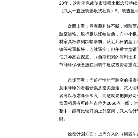
20年，这则消息或使市场稀土概念股持续
（武人一直强调选股找社保）5、调查显示
盘面上看：券商股利好不断，领涨两市
航空运输、银行板块涨幅居前，而中小板
材家具板块则跌幅居前。从近几日的盘面
铁等权重板块，连续逼空；但午后大盘很
低开冲高在探底。（前期积累的浮利太多
节能环保概念股在回调中建议投资者重点关注
市场面看：当前行情对于踏空的投资者
意眼睁睁的看着钞票从指尖溜走。武人论
者可以考虑逢低买入，而这就要把握好两
盘回档最有可能的点位为2860点一线
整中，能有比较好的上升空间，武人估计
能。
操盘计划方面：上周介入的（周四午后买入