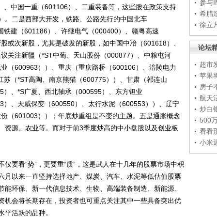
参与
27）、中国一重（601106）、二重装备等，这些股在政策支持
希腊
）。二是西部大开发，铁路、公路先行的中国北车
徐立
中国铁建（601186）、许继电气（000400）、赣粤高速
新股或次新股，尤其是破发的新股，如中国中冶（601618）、
论坛
议关注新疆（*ST中葡、天山股份（000877）、中粮屯河
超市
业（600963））、重庆（重庆路桥（600106）、涪陵电力
苹果
、江苏（*ST高陶、南京熊猫（600775））、甘肃（祁连山
房子
15）、*S广夏、西北轴承（000595）、东方钽业
航天
23）、天威保变（600550）、太行水泥（600553））、辽宁
炒白
股份（601003））；年底炒重组是不变的主题。五是通胀概念
50
、资源、农业等。而对于前3季度炒高的中小盘股以及创业板
看看
小米
要看“势”，更要重“质”，这是武人在十几年的股票市场中积
六月以来一直坚持选择地产、煤炭、汽车、水泥等低估值股票
节能环保、新一代信息技术、生物、高端装备制造、新能源、
资机会将长期存在，投资者也可重点关注其中一些具备突出优
水平活跃的品种。