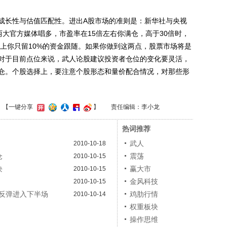
长性与估值匹配性。进出A股市场的准则是：新华社与央视
大官方媒体唱多，市盈率在15倍左右你满仓，高于30倍时，
以上你只留10%的资金跟随。如果你做到这两点，股票市场将是
对于目前点位来说，武人论股建议投资者仓位的变化要灵活，
仓。个股选择上，要注意个股形态和量价配合情况，对那些形
】
【一键分享
】
责任编辑：李小龙
热词推荐
武人
2010-10-18
仓
震荡
2010-10-15
块
赢大市
2010-10-15
金风科技
2010-10-15
反弹进入下半场
鸡肋行情
2010-10-14
权重板块
操作思维