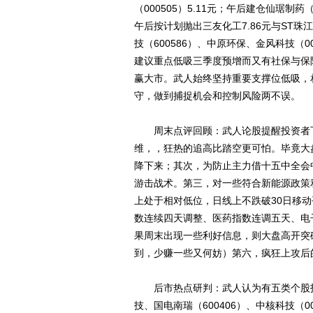
（000505）5.11元；午后建仓仙琚制药（
午后按计划抛出三友化工7.86元与ST珠
技（600586）、中原环保、金风科技（
建议重点低吸三季度预增而又有社保与保
赢大市。武人始终坚持重要支撑位低吸，
守，做到捕捉机会和控制风险两不误。
周末点评回顾：武人论股提醒投资者下
维，，狂热的追高比踏空更可怕。毕竟大
降下来；其次，为防止主力借十五中全会
游击战术。第三，对一些符合新能源政策
上处于相对低位，日线上不跌破30日移
数连续四天调整、医药指数连调五天、电子
果周末出现一些利好信息，则大盘高开突
到，少赚一些又何妨）第六，疯狂上攻后
后市热点研判：武人认为有五类个股投
技、国电南瑞（600406）、中核科技（00