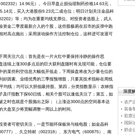
002332）14.96元）。今日早盘止损仙琚制药价格14.63元，
江5.14元，买入大港股份9.23元二成仓位；明日计划关注金晶科
002202）等；均为在重要均线支撑位。对投资者选股上，武人
险资金二季度最新介入的个股，这些股极易在后市的反弹中跑
相对高点抛出；采用滚动操作方法控制仓位，这样进可攻退可
周关注六点：首先是在一片火红中要保持冷静的操作思
盘连续上涨300多点后的巨大获利盘随时有兑现可能，仓位要
中的某些利空信息大幅低开低走，下周操盘将改为少量仓位的
利好因素、业绩优秀的三季报预增股，只要其技术指标在周线
动平均线；均可以大胆低吸持股。第四，分类指数显示：农林指
深度
及IT指数下探60日线，相关个股可以逢低关注了；第五，如
破之时也就是个股抛出之际；（上涨达3000点的空间基本达
农产
装备
的大盘至少将宽幅调整一周以上的时间。
彩票
国际
资者可密切关注，一是节能环保板块与核电股；如金晶科
奶企
0777）、久立特材（002318）、东方电气（600875）、南