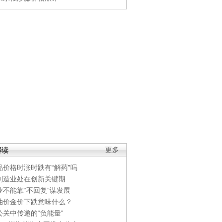
解读
更多
品价格时涨时跌有“解药”吗
制造业处在创新关键期
业不能靠“不回复”谋发展
油价金价下跌意味什么？
公关中传递的“负能量”