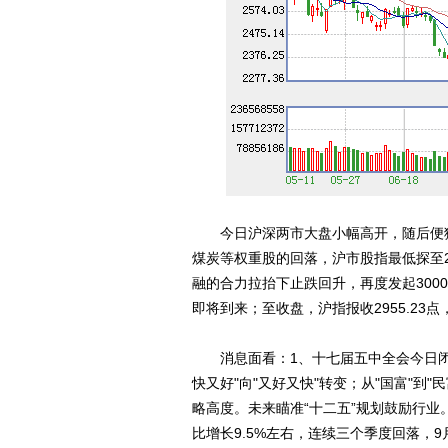
今日沪深两市大盘小幅高开，随后便猛烈
煤炭等权重股的回落，沪市股指最低探至2
融的合力拉抬下止跌回升，再度发起300
即将到来；至收盘，沪指报收2955.23点，
消息面看：1、十七届五中全会今日闭幕
快又好"向"又好又快"转变；从"国富"到
略高度。未来瞄准“十二五”规划鼓励行业
比增长9.5%左右，连续三个季度回落，9