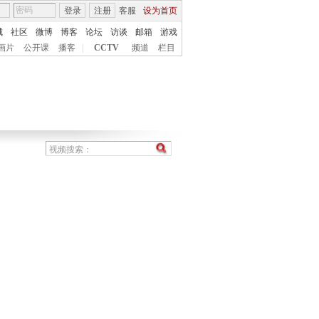
登录
注册
客服
设为首页
城
社区
微博
博客
论坛
访谈
邮箱
游戏
画片
公开课
播客
|
CCTV
频道
栏目