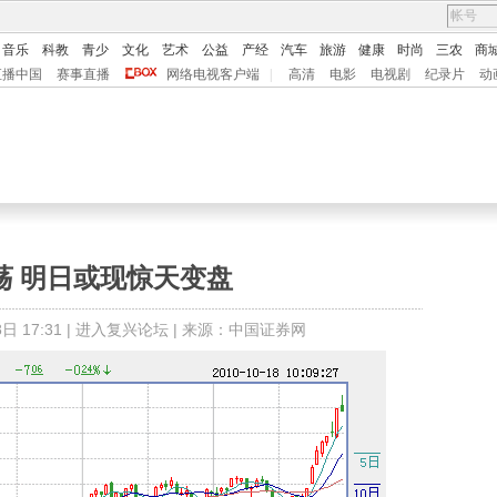
音乐
科教
青少
文化
艺术
公益
产经
汽车
旅游
健康
时尚
三农
商
直播中国
赛事直播
网络电视客户端
|
高清
电影
电视剧
纪录片
动
荡 明日或现惊天变盘
 17:31 |
进入复兴论坛
| 来源：中国证券网