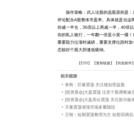
操作策略：武人论股的选股原则是：成
评论配合A股整体市盈率。具体就是当这两
你减一半仓，35倍以上再减一半，40倍
你的私人银行，一年翻一倍是小菜一碟！
重要阻力位涨时减磅，重要支撑位跌时加
态较好个股大胆逢低吸纳。
【
打印
】 【
复制链接
】【
转发邮件
相关链接
券商：巨量震荡 关注规划受益股
[投资晨会]大盘震荡 注意个股调整减
[投资晨会]大盘高位震荡 关注新兴板
天量震荡渐现市场多重隐忧
王韧：短期震荡整理为主 短暂回调后