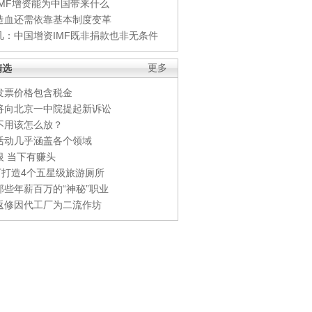
IMF增资能为中国带来什么
造血还需依靠基本制度变革
凡：中国增资IMF既非捐款也非无条件
精选
更多
发票价格包含税金
将向北京一中院提起新诉讼
不用该怎么放？
活动几乎涵盖各个领域
银 当下有赚头
0万打造4个五星级旅游厕所
那些年薪百万的“神秘”职业
返修因代工厂为二流作坊