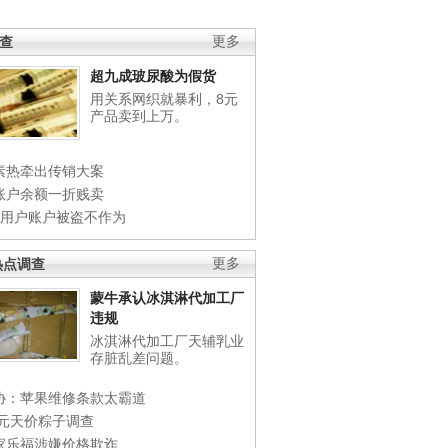
调查
更多
超九成玻尿酸为假货
用关系网织就暴利，8元
产品卖到上万。
素热牵出传销大案
账户余额一折贱卖
店用户账户被盗不作为
热点调查
更多
蒙牛承认冰淇淋代加工厂
违规
冰淇淋代加工厂天辅乳业
存脏乱差问题。
协：苹果维修条款太霸道
0元天价粽子调查
家乐福涉嫌价格欺诈