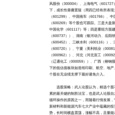
风股份（300004）、上海电气（6017
下，成长性毋庸置疑（周四已经有所表现
（601299）、中国南车（601766）、
（600269）等个股也可跟踪。三是大盘
中国化学（601117）等；四是重组方面建
（600737））、湖南（银河动力、岳阳纸
（600452）、三峡水利（600116））
（600720））、宁夏（美利纸业（0008
（000962））、河北（河北宣工（0009
（辽通化工（000059））、广西（柳钢
下的低估值板块如造纸印刷、航空、地产
个股在无业绩支撑下最好避免介入。
选股策略：武人论股认为，精选个股不仅
累的最关键的制胜法宝，也是武人论股自
循环操作的原因之一，而随着行情发展，
新材料和新能源汽车七大产业中蕴藏的投
势，长时间横盘震荡，涨幅不高，且量能