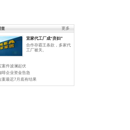
调查
更多
宜家代工厂成“弃妇”
合作存霸王条款，多家代
工厂被关。
宝案件波澜起伏
咖啡企业资金告急
吉案最迟7月底有结果