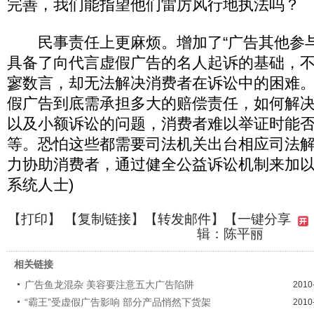
完善，我们能指望他们雷厉风行地执法吗？
民事责任上更麻烦。增加了“广告其他参与
具备了向代言虚假广告的名人起诉的基础，
寥数言，却无法解决消费者在诉讼中的困难
假广告到底需承担多大的赔偿责任，如何解
以及小额诉讼的问题，消费者难以举证时能
等。恐怕这些都需要司法机关出台相应司法
力协助消费者，通过健全公益诉讼机制来加以
系统人士)
【
打印
】 【
复制链接
】【
转发邮件
】
【一键分享
辑：陈平丽
相关链接
广告鱼龙混杂 美容要注意五大广告陷阱
2010
“霸王”受虚假广告影响 部分产品悄然下货架
2010