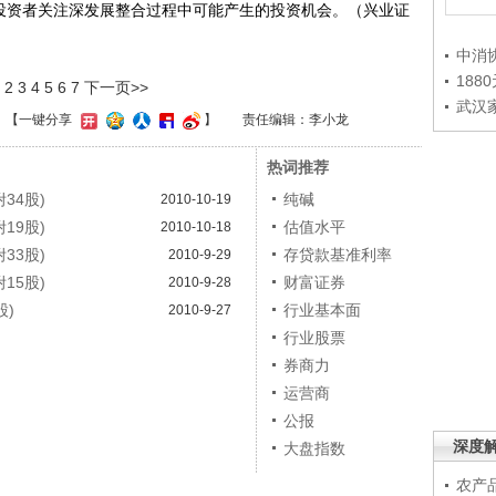
议投资者关注深发展整合过程中可能产生的投资机会。（兴业证
中消
188
2
3
4
5
6
7
下一页>>
武汉
】
【一键分享
】
责任编辑：李小龙
热词推荐
34股)
纯碱
2010-10-19
19股)
估值水平
2010-10-18
33股)
存贷款基准利率
2010-9-29
15股)
财富证券
2010-9-28
股)
行业基本面
2010-9-27
行业股票
券商力
运营商
公报
深度
大盘指数
农产