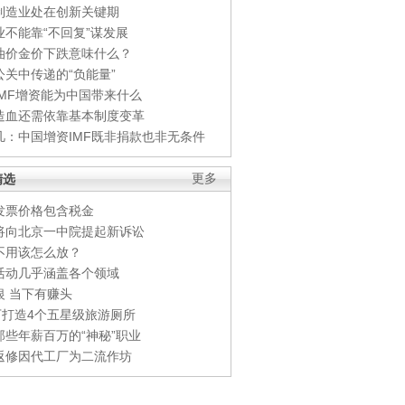
制造业处在创新关键期
业不能靠“不回复”谋发展
油价金价下跌意味什么？
公关中传递的“负能量”
IMF增资能为中国带来什么
造血还需依靠基本制度变革
凡：中国增资IMF既非捐款也非无条件
精选
更多
发票价格包含税金
将向北京一中院提起新诉讼
不用该怎么放？
活动几乎涵盖各个领域
银 当下有赚头
0万打造4个五星级旅游厕所
那些年薪百万的“神秘”职业
返修因代工厂为二流作坊