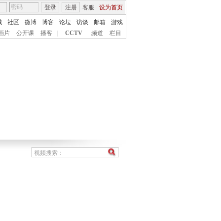
登录
注册
客服
设为首页
城
社区
微博
博客
论坛
访谈
邮箱
游戏
画片
公开课
播客
|
CCTV
频道
栏目