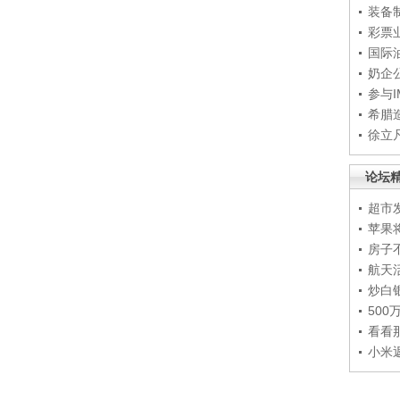
装备
彩票
国际
奶企
参与
希腊
徐立
论坛
超市
苹果
房子
航天
炒白
50
看看
小米