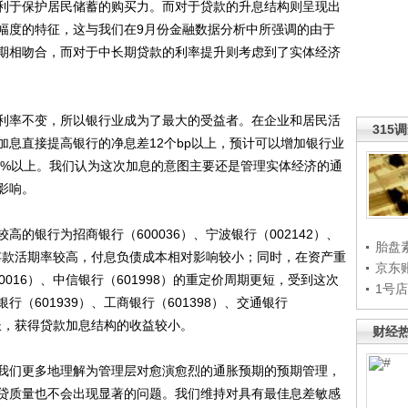
利于保护居民储蓄的购买力。而对于贷款的升息结构则呈现出
幅度的特征，这与我们在9月份金融数据分析中所强调的由于
期相吻合，而对于中长期贷款的利率提升则考虑到了实体经济
率不变，所以银行业成为了最大的受益者。在企业和居民活
315
加息直接提高银行的净息差12个bp以上，预计可以增加银行业
4%以上。我们认为这次加息的意图主要还是管理实体经济的通
影响。
银行为招商银行（600036）、宁波银行（002142）、
胎盘
的存款活期率较高，付息负债成本相对影响较小；同时，在资产重
京东
016）、中信银行（601998）的重定价周期更短，受到这次
1号
（601939）、工商银行（601398）、交通银行
较长，获得贷款加息结构的收益较小。
财经
们更多地理解为管理层对愈演愈烈的通胀预期的预期管理，
贷质量也不会出现显著的问题。我们维持对具有最佳息差敏感