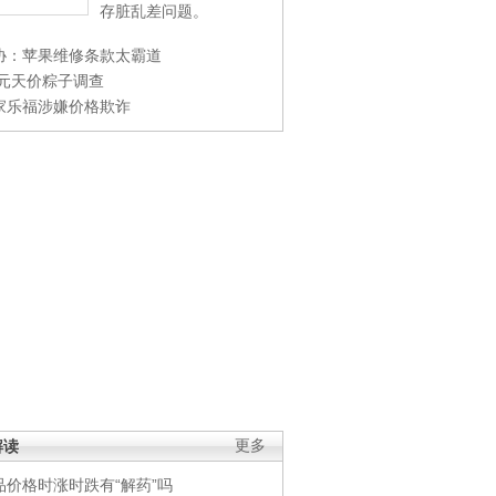
存脏乱差问题。
协：苹果维修条款太霸道
0元天价粽子调查
家乐福涉嫌价格欺诈
解读
更多
品价格时涨时跌有“解药”吗