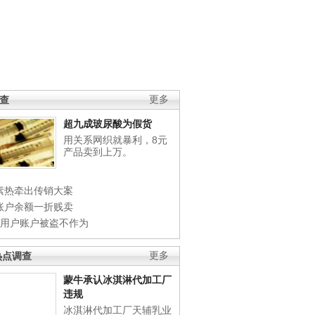
调查
更多
超九成玻尿酸为假货
用关系网织就暴利，8元
产品卖到上万。
素热牵出传销大案
账户余额一折贱卖
店用户账户被盗不作为
热点调查
更多
蒙牛承认冰淇淋代加工厂
违规
冰淇淋代加工厂天辅乳业