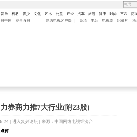
音乐
科教
青少
文化
艺术
公益
产经
汽车
旅游
健康
时尚
三农
商
直播中国
赛事直播
网络电视客户端
|
高清
电影
电视剧
纪录片
动
券商力推7大行业(附23股)
:24 |
进入复兴论坛
| 来源：中国网络电视经济台
点评