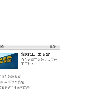
调查
更多
宜家代工厂成“弃妇”
合作存霸王条款，多家代
工厂被关。
宝案件波澜起伏
咖啡企业资金告急
吉案最迟7月底有结果