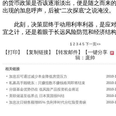
的货币政策是否该逐渐淡出，便是随之而来的
出现的加息呼声，后被“二次探底”之说淹没。
此刻，决策层终于动用利率利器，是应对
宜之计，还是着眼于长远风险防范和经济结
1
2
3
4
5
下一页>>
【
打印
】 【
复制链接
】【
转发邮件
】
【一键分享
辑：庞帅
相关链接
加息后可通过减少本金降低房贷压力
2010-
私募高手顾晓东：只赚指数不赚钱格局即将结束
2010-
分级基金优势仍在 低风险产品投资机会将近
2010-
美联储逼至临界点 日本英国很纠结
2010-
加息次日销售额增85% 负利率时代分红险受青睐
2010-