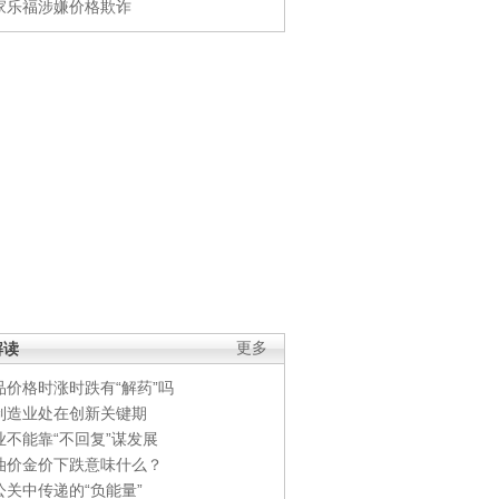
家乐福涉嫌价格欺诈
解读
更多
品价格时涨时跌有“解药”吗
制造业处在创新关键期
业不能靠“不回复”谋发展
油价金价下跌意味什么？
公关中传递的“负能量”