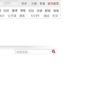
登录
注册
客服
设为首页
城
社区
微博
博客
论坛
访谈
邮箱
游戏
画片
公开课
播客
|
CCTV
频道
栏目