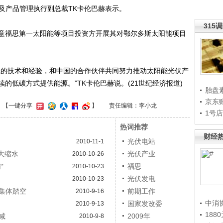
场及产品管理执行副总裁TK卡伦巴赫表示。
315
福思第一太阳能等项目投资方开展其对鄂尔多斯太阳能项目
。
的技术和经验，和中国的合作伙伴共同努力推动太阳能光伏产
的低碳方式提供能源。”TK卡伦巴赫说。(21世纪经济报道)
胎盘
京东
】
【一键分享
】
责任编辑：李小龙
1号
热词推荐
财经
光伏电站
2010-11-1
大缩水
光伏产业
2010-10-26
宁
福思
2010-10-23
光伏发电
2010-10-23
集体踏空
前期工作
2010-9-16
中消
国家发改委
2010-9-13
188
减
2009年
2010-9-8