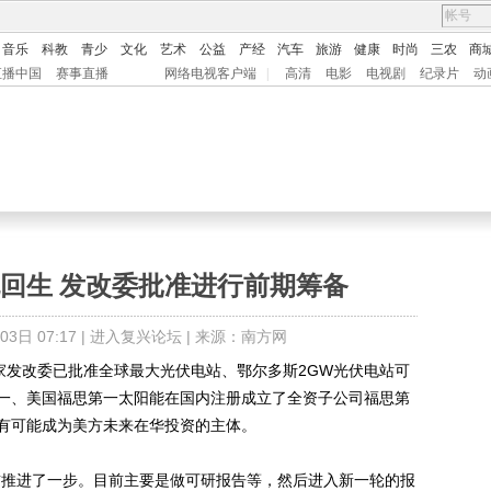
音乐
科教
青少
文化
艺术
公益
产经
汽车
旅游
健康
时尚
三农
商
直播中国
赛事直播
网络电视客户端
|
高清
电影
电视剧
纪录片
动
回生 发改委批准进行前期筹备
日 07:17 |
进入复兴论坛
| 来源：南方网
发改委已批准全球最大光伏电站、鄂尔多斯2GW光伏电站可
一、美国福思第一太阳能在国内注册成立了全资子公司福思第
有可能成为美方未来在华投资的主体。
推进了一步。目前主要是做可研报告等，然后进入新一轮的报