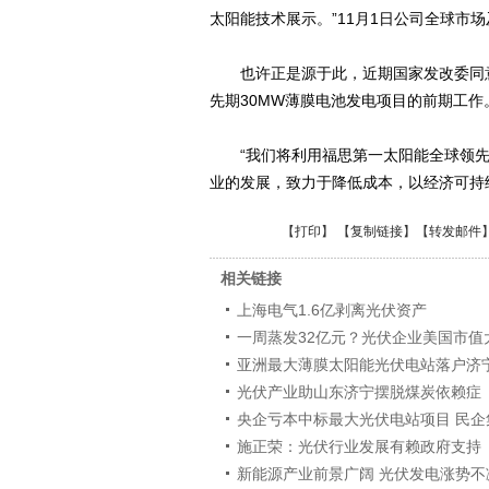
太阳能技术展示。”11月1日公司全球市
也许正是源于此，近期国家发改委同意
先期30MW薄膜电池发电项目的前期工作
“我们将利用福思第一太阳能全球领先
业的发展，致力于降低成本，以经济可持续
【
打印
】 【
复制链接
】【
转发邮件
相关链接
上海电气1.6亿剥离光伏资产
一周蒸发32亿元？光伏企业美国市值
亚洲最大薄膜太阳能光伏电站落户济
光伏产业助山东济宁摆脱煤炭依赖症
央企亏本中标最大光伏电站项目 民企
施正荣：光伏行业发展有赖政府支持
新能源产业前景广阔 光伏发电涨势不