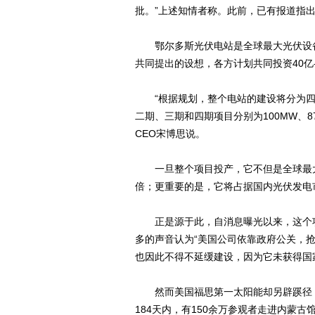
批。”上述知情者称。此前，已有报道指
鄂尔多斯光伏电站是全球最大光伏设备制
共同提出的设想，各方计划共同投资40亿
“根据规划，整个电站的建设将分为四期进
二期、三期和四期项目分别为100MW、87
CEO宋博思说。
一旦整个项目投产，它不但是全球最大
倍；更重要的是，它将占据国内光伏发电市
正是源于此，自消息曝光以来，这个项
多的声音认为“美国公司依靠政府公关，抢
也因此不得不延缓建设，因为它未获得国
然而美国福思第一太阳能却另辟蹊径，
184天内，有150余万参观者走进内蒙