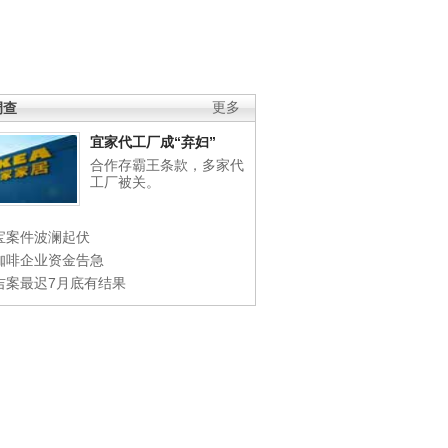
调查
更多
宜家代工厂成“弃妇”
合作存霸王条款，多家代
工厂被关。
宝案件波澜起伏
咖啡企业资金告急
吉案最迟7月底有结果