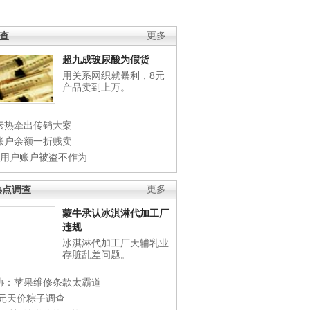
调查
更多
超九成玻尿酸为假货
用关系网织就暴利，8元
产品卖到上万。
素热牵出传销大案
账户余额一折贱卖
店用户账户被盗不作为
热点调查
更多
蒙牛承认冰淇淋代加工厂
违规
冰淇淋代加工厂天辅乳业
存脏乱差问题。
协：苹果维修条款太霸道
0元天价粽子调查