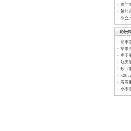
参与
希腊
徐立
论坛
超市
苹果
房子
航天
炒白
50
看看
小米