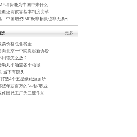
IMF增资能为中国带来什么
造血还需依靠基本制度变革
凡：中国增资IMF既非捐款也非无条件
精选
更多
发票价格包含税金
将向北京一中院提起新诉讼
不用该怎么放？
活动几乎涵盖各个领域
银 当下有赚头
0万打造4个五星级旅游厕所
那些年薪百万的“神秘”职业
返修因代工厂为二流作坊