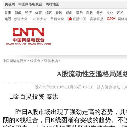
央视网
|
中国网络电视台
|
网站地图
首页
新闻
经济
体育
综艺
春晚
戏曲
音乐
科教
青少
文化
艺术
电视
频道大全
栏目大全
节目大全
直播中国
赛事直播
网络
中国网络电视台
>
经济台
>
证券市场
>
A股流动性泛滥格局延
发布时间:2010年11月05日 07:16 |
进入复兴论坛
|
□金百灵投资 秦洪
昨日A股市场出现了强劲走高的态势，其
阴的K线组合，日K线图渐有突破的趋势。不