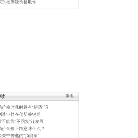
家乐福涉嫌价格欺诈
解读
更多
品价格时涨时跌有“解药”吗
制造业处在创新关键期
业不能靠“不回复”谋发展
油价金价下跌意味什么？
公关中传递的“负能量”