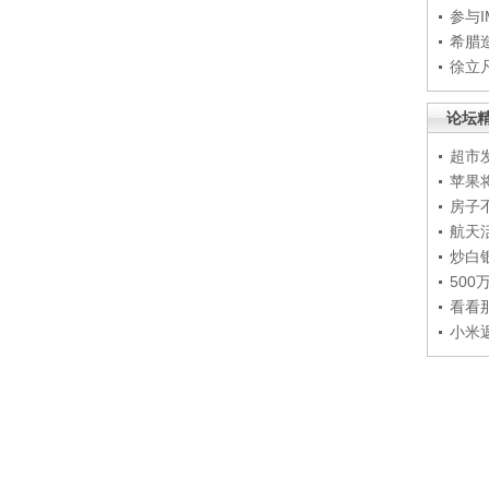
参与
希腊
徐立
论坛
超市
苹果
房子
航天
炒白
50
看看
小米