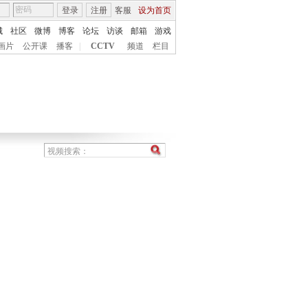
登录
注册
客服
设为首页
城
社区
微博
博客
论坛
访谈
邮箱
游戏
画片
公开课
播客
|
CCTV
频道
栏目