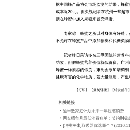
据中国蜂产品协会市场监测的结果，蜂蜜
成本近20元。但央视记者在杭州一些超市
接在蜂蜜中加入果糖来冒充蜂蜜。
专家称，蜂蜜之所以对身体有好处，是
不允许在蜂蜜产品中添加糖类和代糖类物
记者昨日采访多名三甲医院的营养科主
功效，但假蜂蜜营养价值就低得多。广州
蜂蜜一样质感的假货，难免会添加增稠剂
健康有害的化学物质，若大量服用，严重
【
打印
】 【
复制链接
】【
转发邮件
相关链接
逾半数家庭计划未来一年压缩消费
网友晒每月最低消费账单：节约到极点
[消费主张]取暖器你选哪个？(2010.11.