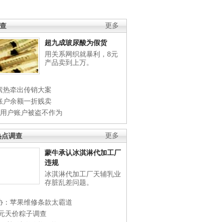
调查
更多
超九成玻尿酸为假货
用关系网织就暴利，8元
产品卖到上万。
素热牵出传销大案
账户余额一折贱卖
店用户账户被盗不作为
热点调查
更多
蒙牛承认冰淇淋代加工厂
违规
冰淇淋代加工厂天辅乳业
存脏乱差问题。
协：苹果维修条款太霸道
0元天价粽子调查