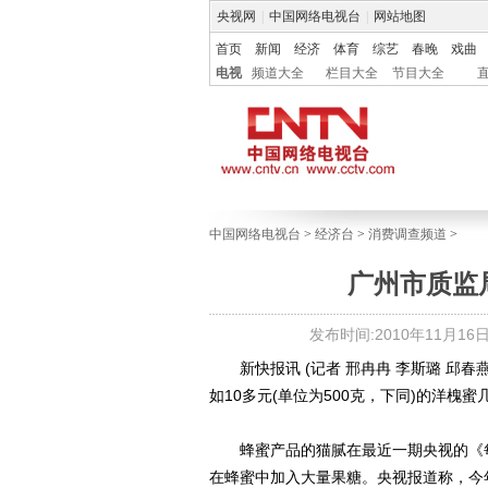
央视网
|
中国网络电视台
|
网站地图
首页
新闻
经济
体育
综艺
春晚
戏曲
电视
频道大全
栏目大全
节目大全
中国网络电视台
>
经济台
>
消费调查频道
>
广州市质监
发布时间:2010年11月16日 0
新快报讯 (记者 邢冉冉 李斯璐 邱春
如10多元(单位为500克，下同)的洋槐蜜
蜂蜜产品的猫腻在最近一期央视的《每
在蜂蜜中加入大量果糖。央视报道称，今