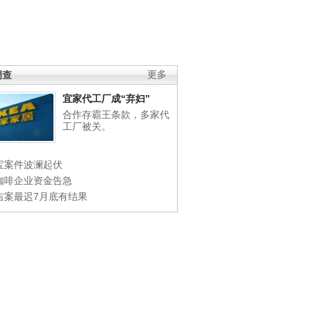
调查
更多
宜家代工厂成“弃妇”
合作存霸王条款，多家代
工厂被关。
宝案件波澜起伏
咖啡企业资金告急
吉案最迟7月底有结果