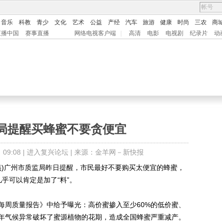
音乐
科教
青少
文化
艺术
公益
产经
汽车
旅游
健康
时尚
三农
商
直播中国
赛事直播
网络电视客户端
|
高清
电影
电视剧
纪录片
动
局提醒买蜂蜜不要贪便宜
9:08 |
进入复兴论坛
| 来源：金羊网－新快报
燕)广州市质监局昨日提醒，市民最好不要购买太便宜的蜂蜜，
几乎可以肯定是加了“料”。
周质量报告》中给予曝光：高价蜜掺入至少60%的低价蜜、
年气候异常破坏了蜜源植物的花期，造成全国蜂蜜严重减产。