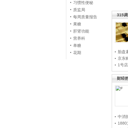
习惯性便秘
质监局
315
每周质量报告
果糖
肝肾功能
营养科
单糖
胎盘
花期
京东
1号
财经
中消
188