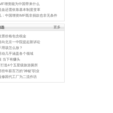
IMF增资能为中国带来什么
造血还需依靠基本制度变革
凡：中国增资IMF既非捐款也非无条件
精选
更多
发票价格包含税金
将向北京一中院提起新诉讼
不用该怎么放？
活动几乎涵盖各个领域
银 当下有赚头
0万打造4个五星级旅游厕所
那些年薪百万的“神秘”职业
返修因代工厂为二流作坊