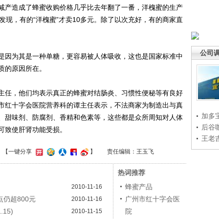
减产造成了蜂蜜收购价格几乎比去年翻了一番，洋槐蜜的生产
发现，有的“洋槐蜜”才卖10多元。除了以次充好，有的商家直
公司
因为其是一种单糖，更容易被人体吸收，这也是国家标准中
质的原因所在。
任，他们均表示真正的蜂蜜对结肠炎、习惯性便秘等有良好
市红十字会医院营养科的谭主任表示，不法商家为制造出与真
加多
、甜味剂、防腐剂、香精和色素等，这些都是众所周知对人体
后谷
可致使肝肾功能受损。
王老
】
【一键分享
】
责任编辑：王玉飞
热词推荐
蜂蜜产品
2010-11-16
仍超800元
广州市红十字会医
2010-11-16
15)
院
2010-11-15