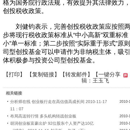
格为国务院行政法规，有效提升其法律效力
创投税收政策。
刘健钧表示，完善创投税收政策应按照两
步将现行税收政策标准从“中小高新”双重标准
小”单一标准；第二步按照“实际重于形式”原
司型创投基金可以申请作为非纳税主体，吸
体积极参与投资公司型创投基金。
【
打印
】 【
复制链接
】【
转发邮件
】
【一键分享
辑：王玉飞
相关链接
分析师在线 创业板行走在高估值高成长间 2010-11-17
2010-
11：07
布局高送转行情 多头机构转战创业板
2010-
胡润创业板富豪出炉 92位股东个人资产达10亿
2010-