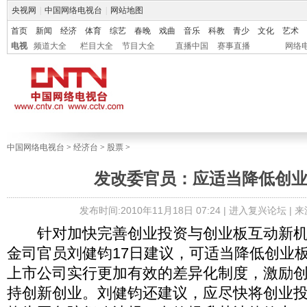
央视网
|
中国网络电视台
|
网站地图
首页
新闻
经济
体育
综艺
春晚
戏曲
音乐
科教
青少
文化
艺术
电视
频道大全
栏目大全
节目大全
直播中国
赛事直播
网络
中国网络电视台
>
经济台
>
股票
>
发改委官员：应适当降低创
发布时间:2010年11月18日 07:24 |
进入复兴论坛
| 
针对加快完善创业投资与创业板互动新机
金司官员刘健钧17日建议，可适当降低创业
上市公司实行更加有效的差异化制度，激励
持创新创业。刘健钧还建议，应尽快将创业